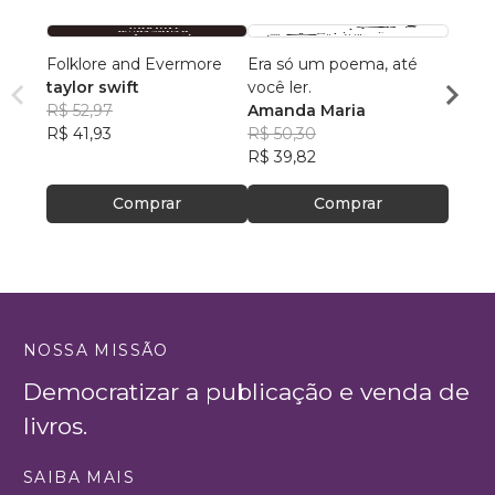
Folklore and Evermore
Era só um poema, até
Merg
taylor swift
você ler.
Ana P
R$ 52,97
Amanda Maria
Anast
R$ 42
R$ 41,93
R$ 50,30
R$ 33
R$ 39,82
Comprar
Comprar
NOSSA MISSÃO
Democratizar a publicação e venda de
livros.
SAIBA MAIS