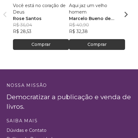
Você está no coração de
Aqui jaz um velho
INTI
Deus
homem
CRIS
Rose Santos
Marcelo Bueno de
Maur
R$ 36,04
Oliveira
R$ 40,90
R$ 48
R$ 28,53
R$ 32,38
R$ 38
Comprar
Comprar
NOSSA MISSÃO
Democratizar a publicação e venda de
livros.
SAIBA MAIS
Dúvidas e Contato