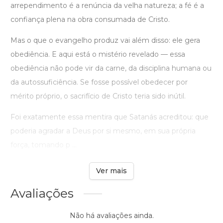
arrependimento é a renúncia da velha natureza; a fé é a
confiança plena na obra consumada de Cristo.
Mas o que o evangelho produz vai além disso: ele gera
obediência. E aqui está o mistério revelado — essa
obediência não pode vir da carne, da disciplina humana ou
da autossuficiência. Se fosse possível obedecer por
mérito próprio, o sacrifício de Cristo teria sido inútil.
Foi exatamente essa mentira que Satanás acreditou: que
poderia agradar a Deus por si mesmo, em sua própria
força, tomando p ...
Ver mais
Avaliações
Não há avaliações ainda.