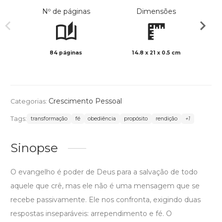
Nº de páginas
Dimensões
84 páginas
14.8 x 21 x 0.5 cm
Preto 
Crescimento Pessoal
Categorias:
Tags:
transformação
fé
obediência
propósito
rendição
+1
Sinopse
O evangelho é poder de Deus para a salvação de todo
aquele que crê, mas ele não é uma mensagem que se
recebe passivamente. Ele nos confronta, exigindo duas
respostas inseparáveis: arrependimento e fé. O