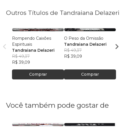
Outros Títulos de Tandraiana Delazeri
Rompendo Caixões
O Peso da Omissão
Confro
Espirituais
Tandraiana Delazeri
Tandr
Tandraiana Delazeri
R$ 49,37
R$ 49
R$ 49,37
R$ 39,09
R$ 39
R$ 39,09
Comprar
Comprar
Você também pode gostar de