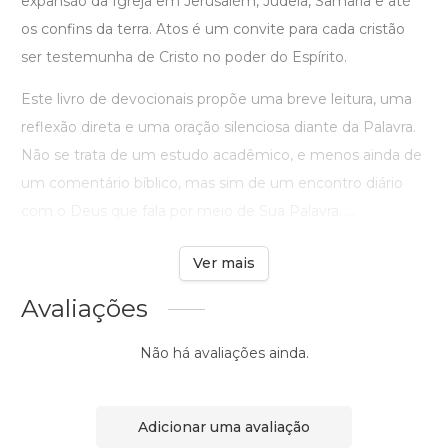
expansão da Igreja em Jerusalém, Judeia, Samaria e até
os confins da terra. Atos é um convite para cada cristão
ser testemunha de Cristo no poder do Espírito.
Este livro de devocionais propõe uma breve leitura, uma
reflexão direta e uma oração silenciosa diante da Palavra.
Não se trata de um estudo acadêmico, e menos ainda de
um comentário bíblico, mas sim de um encontro diário
com o Deus que fala por meio de Sua Palavra. ...
Ver mais
Avaliações
Não há avaliações ainda.
Adicionar uma avaliação