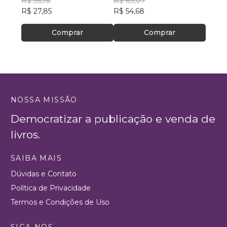
R$ 35,18
R$ 69,07
R$ 90
R$ 27,85
R$ 54,68
Comprar
Comprar
NOSSA MISSÃO
Democratizar a publicação e venda de
livros.
SAIBA MAIS
Dúvidas e Contato
Política de Privacidade
Termos e Condições de Uso