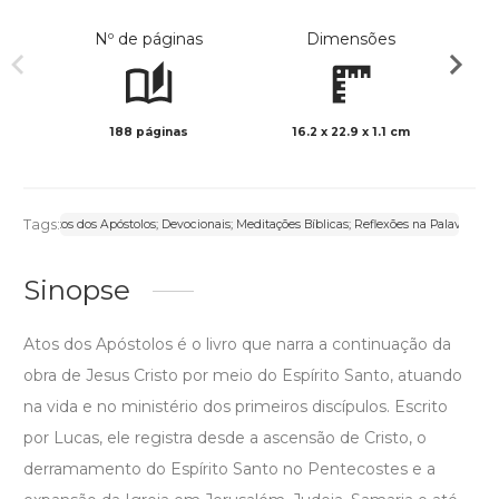
Nº de páginas
Dimensões
188 páginas
16.2 x 22.9 x 1.1 cm
Preto 
Tags:
Atos dos Apóstolos; Devocionais; Meditações Bíblicas; Reflexões na Palavra
Sinopse
Atos dos Apóstolos é o livro que narra a continuação da
obra de Jesus Cristo por meio do Espírito Santo, atuando
na vida e no ministério dos primeiros discípulos. Escrito
por Lucas, ele registra desde a ascensão de Cristo, o
derramamento do Espírito Santo no Pentecostes e a