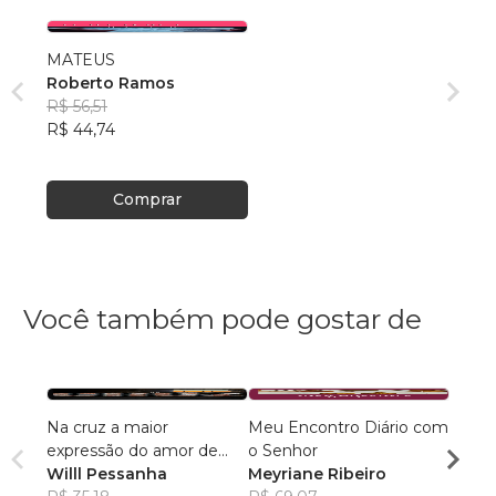
MATEUS
Roberto Ramos
R$ 56,51
R$ 44,74
Comprar
Você também pode gostar de
Na cruz a maior
Meu Encontro Diário com
45 Pa
expressão do amor de
o Senhor
Elias
Deus
Willl Pessanha
Meyriane Ribeiro
R$ 11