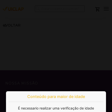
VOLTAR
NOSSA MISSÃO
Democratizar a publicação e venda de
Conteúdo para maior de idade
livros.
É necessario realizar uma verificação de idade
SAIBA MAIS