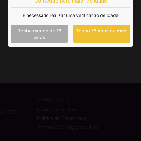
Conteúdo para maior de idade
É necessario realizar uma verificação de idade
Tenho menos de 18
Tenho 18 anos ou mais
anos
SAIBA MAIS
Dúvidas e Contato
da de
Política de Privacidade
Termos e Condições de Uso