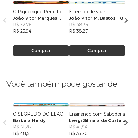
O Piquenique Perfeito
É tempo de voar
O Lad
João Vitor Marques
João Vitor M. Bastos
, +8
Luana
Bastos
R$ 32,76
R$ 48,34
R$ 76
R$ 25,94
R$ 38,27
R$ 60
Comprar
Comprar
Você também pode gostar de
O SEGREDO DO LEÃO
Ensinando com Sabedoria
Recon
Bárbara Herdy
Líergi Silmara da Costa
casa
R$ 61,28
Altmann
R$ 41,94
Bruno
R$ 48,51
R$ 33,20
R$ 44