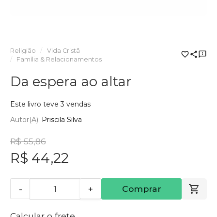
Religião
Vida Cristã
Família & Relacionamentos
Da espera ao altar
Este livro teve 3 vendas
Autor(a):
Priscila Silva
R$ 55,86
R$ 44,22
-
+
Comprar
Calcular o frete