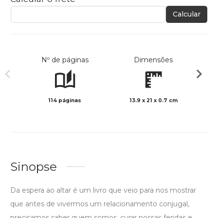
Calcular
Nº de páginas
Dimensões
114 páginas
13.9 x 21 x 0.7 cm
Preto 
Sinopse
Da espera ao altar é um livro que veio para nos mostrar
que antes de vivermos um relacionamento conjugal,
precisamos saber quem somos, curar nossas feridas e