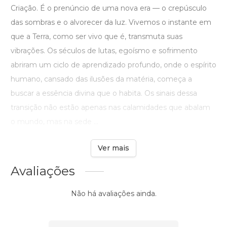
Criação. É o prenúncio de uma nova era — o crepúsculo
das sombras e o alvorecer da luz. Vivemos o instante em
que a Terra, como ser vivo que é, transmuta suas
vibrações. Os séculos de lutas, egoísmo e sofrimento
abriram um ciclo de aprendizado profundo, onde o espírito
humano, cansado das ilusões da matéria, começa a
buscar a essência divina que o habita. Os sinais dessa
transição não estão apenas nas calamidades que abalam
o mundo, mas na sede ...
Ver mais
Avaliações
Não há avaliações ainda.