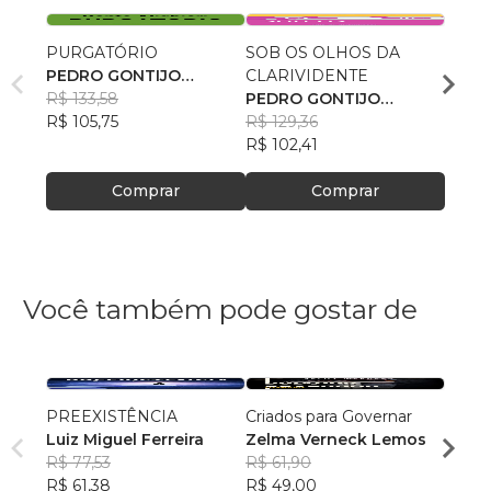
PURGATÓRIO
SOB OS OLHOS DA
NO LI
PEDRO GONTIJO
CLARIVIDENTE
MILÊ
CARDOSO
R$ 133,58
PEDRO GONTIJO
PEDR
R$ 105,75
CARDOSO
R$ 129,36
CAR
R$ 11
R$ 102,41
R$ 92
Comprar
Comprar
Você também pode gostar de
PREEXISTÊNCIA
Criados para Governar
A Sen
Luiz Miguel Ferreira
Zelma Verneck Lemos
Samue
R$ 77,53
R$ 61,90
Chies
R$ 94
R$ 61,38
R$ 49,00
R$ 75