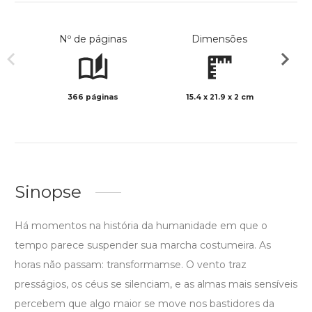
Nº de páginas
Dimensões
366 páginas
15.4 x 21.9 x 2 cm
Preto 
Sinopse
Há momentos na história da humanidade em que o
tempo parece suspender sua marcha costumeira. As
horas não passam: transformamse. O vento traz
presságios, os céus se silenciam, e as almas mais sensíveis
percebem que algo maior se move nos bastidores da