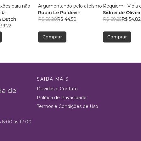
exões para não
Argumentando pelo ateísmo
Requiem - Viola e
ida
Robin Le Poidevin
Sidnei de Oliveir
 Dutch
R$ 56,20
R$ 44,50
R$ 69,25
R$ 54,82
39,22
Comprar
Comprar
SAIBA MAIS
Dúvidas e Contato
da de
Política de Privacidade
Termos e Condições de Uso
s 8:00 às 17:00