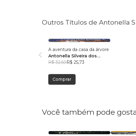
Outros Títulos de Antonella Si
A aventura da casa da árvore
Antonella Silveira dos
Santos
R$ 32,50
R$ 25,73
Comprar
Você também pode gosta