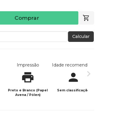
Comprar
Calcular
Impressão
Idade recomendada
Data de publicaç
Preto e Branco (Papel
Sem classificação
16/10/2025
Avena / Pólen)