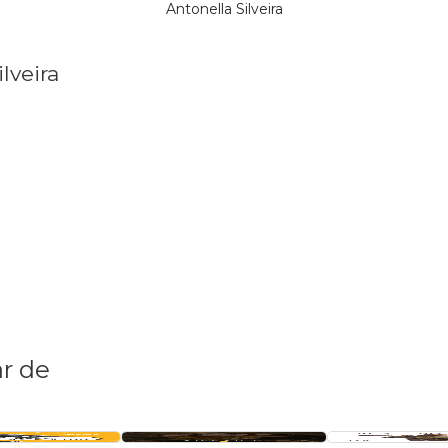
Antonella Silveira
lveira
r de