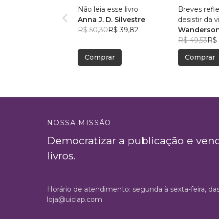
Não leia esse livro
Breves refl
Anna J. D. Silvestre
desistir da v
R$ 50,30
R$ 39,82
Wanderson
R$ 49,53
R$ 
Comprar
Comprar
NOSSA MISSÃO
Democratizar a publicação e ven
livros.
Horário de atendimento: segunda à sexta-feira, da
loja@uiclap.com