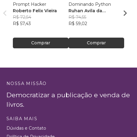
Prompt Hacker
Dominando Python
Lógic
Roberto Felix Vieira
Ruhan Avila da
Augus
R$ 72,54
Conceição
R$ 74,55
R$ 61
R$ 57,43
R$ 59,02
R$ 48
Comprar
Comprar
NOSSA MISSÃO
Democratizar a publicação e venda de
livros.
SAIBA MAIS
Dúvidas e Contato
Política de Privacidade