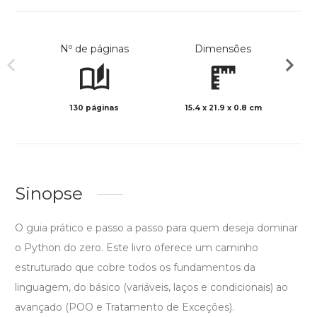
Nº de páginas
Dimensões
130 páginas
15.4 x 21.9 x 0.8 cm
Preto 
Sinopse
O guia prático e passo a passo para quem deseja dominar
o Python do zero. Este livro oferece um caminho
estruturado que cobre todos os fundamentos da
linguagem, do básico (variáveis, laços e condicionais) ao
avançado (POO e Tratamento de Exceções).