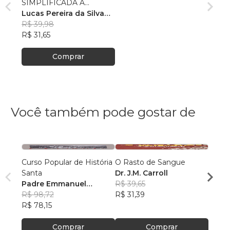
SIMPLIFICADA À
FILOSOFIA
Lucas Pereira da Silva
Freitas
R$ 39,98
R$ 31,65
Comprar
Você também pode gostar de
Curso Popular de História
O Rasto de Sangue
INCÓ
Santa
Dr. J.M. Carroll
ÉRICA
Padre Emmanuel
R$ 39,65
QUEI
R$ 52
Barbier
R$ 98,72
R$ 31,39
R$ 41
R$ 78,15
Comprar
Comprar