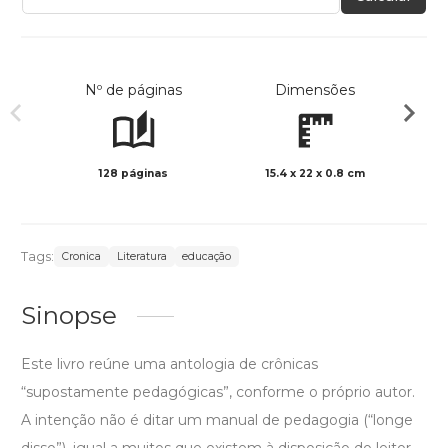
Nº de páginas
Dimensões
128 páginas
15.4 x 22 x 0.8 cm
Preto 
Tags:
Cronica
Literatura
educação
Sinopse
Este livro reúne uma antologia de crônicas
“supostamente pedagógicas”, conforme o próprio autor.
A intenção não é ditar um manual de pedagogia (“longe