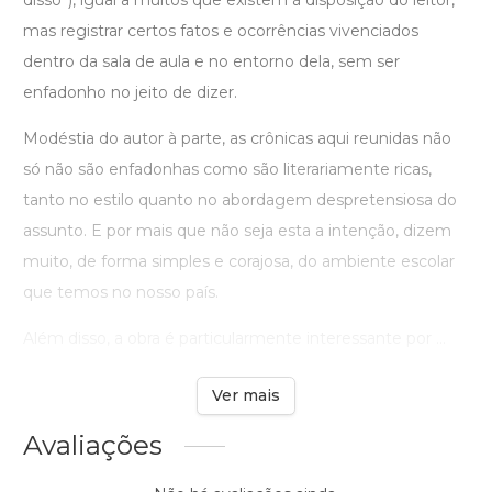
disso”), igual a muitos que existem à disposição do leitor,
mas registrar certos fatos e ocorrências vivenciados
dentro da sala de aula e no entorno dela, sem ser
enfadonho no jeito de dizer.
Modéstia do autor à parte, as crônicas aqui reunidas não
só não são enfadonhas como são literariamente ricas,
tanto no estilo quanto no abordagem despretensiosa do
assunto. E por mais que não seja esta a intenção, dizem
muito, de forma simples e corajosa, do ambiente escolar
que temos no nosso país.
Além disso, a obra é particularmente interessante por ...
Ver mais
Avaliações