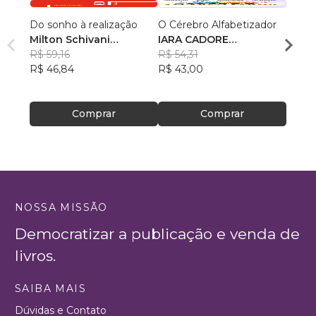
Do sonho à realização
O Cérebro Alfabetizador
A PO
Milton Schivani
IARA CADORE
ESCR
(Organizador)
R$ 59,16
, +14
DALLABRIDA
R$ 54,31
resga
Simei
R$ 46,84
R$ 43,00
doce
Goula
R$ 59
R$ 47
Comprar
Comprar
NOSSA MISSÃO
Democratizar a publicação e venda de
livros.
SAIBA MAIS
Dúvidas e Contato