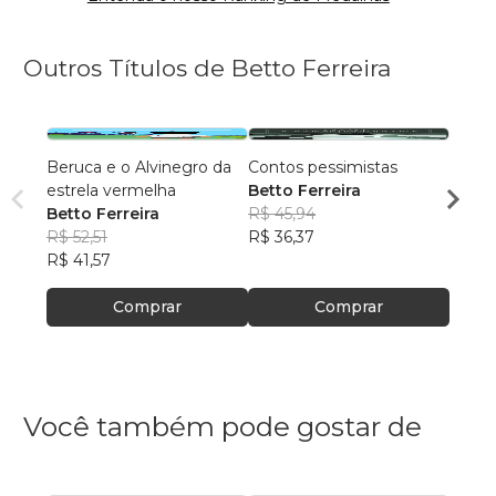
Outros Títulos de Betto Ferreira
Beruca e o Alvinegro da
Contos pessimistas
O voo
estrela vermelha
Betto Ferreira
Betto
Betto Ferreira
R$ 45,94
R$ 52,
R$ 52,51
R$ 36,37
R$ 41
R$ 41,57
Comprar
Comprar
Você também pode gostar de