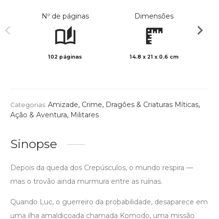
Nº de páginas
Dimensões
102 páginas
14.8 x 21 x 0.6 cm
Preto 
Amizade
,
Crime
,
Dragões & Criaturas Míticas
,
Categorias:
Ação & Aventura
,
Militares
Sinopse
Depois da queda dos Crepúsculos, o mundo respira —
mas o trovão ainda murmura entre as ruínas.
Quando Luc, o guerreiro da probabilidade, desaparece em
uma ilha amaldiçoada chamada Komodo, uma missão