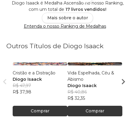
Diogo Isaack é Medalha Ascensão no nosso Ranking,
com um total de
17 livros vendidos!
Mais sobre o autor
Entenda o nosso Ranking de Medalhas
Outros Títulos de Diogo Isaack
Cristão e a Distração
Vida Espelhada, Céu &
Tribo
Diogo Isaack
Abismo
Conqu
R$ 47,97
Diogo Isaack
Diogo
R$ 37,98
R$ 40,86
R$ 42
R$ 32,35
R$ 33
Comprar
Comprar