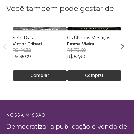
Você também pode gostar de
Sete Dias
Os Últimos Mestiços
10 Mi
Victor Cribari
Emma Vieira
Samu
R$ 44,32
R$ 78,69
R$ 88
R$ 35,09
R$ 62,30
R$ 69
Comprar
Comprar
NOSSA MISSÃO
Democratizar a publicação e venda de