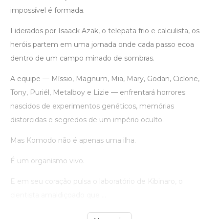
impossível é formada.
Liderados por Isaack Azak, o telepata frio e calculista, os
heróis partem em uma jornada onde cada passo ecoa
dentro de um campo minado de sombras.
A equipe — Míssio, Magnum, Mia, Mary, Godan, Ciclone,
Tony, Puriél, Metalboy e Lizie — enfrentará horrores
nascidos de experimentos genéticos, memórias
distorcidas e segredos de um império oculto.
Mas Komodo não é apenas uma ilha.
É um organismo vivo.
E em seu coração pulsa o laboratório de Kibinaro, o
cientista amaldiçoado que ...