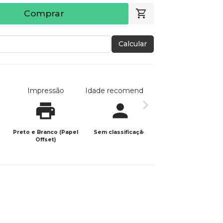
Comprar
Calcular
Impressão
Idade recomendada
Data de publicaç
Preto e Branco (Papel
Sem classificação
15/10/2025
Offset)