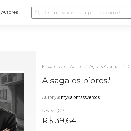
Autores
Ficção Jovem-Adulto
Ação & Aventura
G
A saga os piores."
Autor(a):
mykaiomsssversos."
R$ 50,07
R$ 39,64