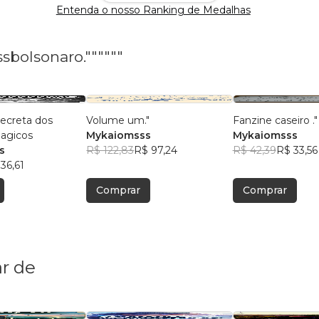
Entenda o nosso Ranking de Medalhas
bolsonaro.""""""
ecreta dos
Volume um."
Fanzine caseiro ."
magicos
Mykaiomsss
Mykaiomsss
s
R$ 122,83
R$ 97,24
R$ 42,39
R$ 33,56
36,61
Comprar
Comprar
r de