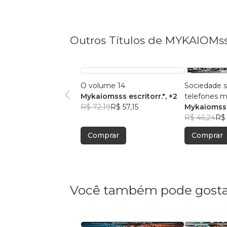
Outros Títulos de MYKAIOMsss
O volume 14
Sociedade s
Mykaiomsss escritorr."
, +2
telefones 
R$ 72,19
R$ 57,15
Mykaiomss
R$ 46,24
R$ 
Comprar
Comprar
Você também pode gosta