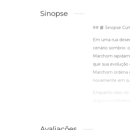
Sinopse
## 📘 Sinopse Curt
Em uma rua deser
cenário sombrio: 
Marchom rapidamen
que sua evolução 
Marchom ordena um
novamente em su
Enquanto isso, no
arquivos confiden
Avaliações