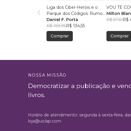
Liga dos Ciber-Heróis e o
VOU TE C
Parque dos Códigos: Rumo
Milton Bla
ao Desconhecido
Daniel F. Porta
Abrunhosa 
R$ 57,61
R$ 
R$ 169,96
R$ 134,55
Comprar
Comprar
NOSSA MISSÃO
Democratizar a publicação e ven
livros.
Horário de atendimento: segunda à sexta-feira, da
loja@uiclap.com