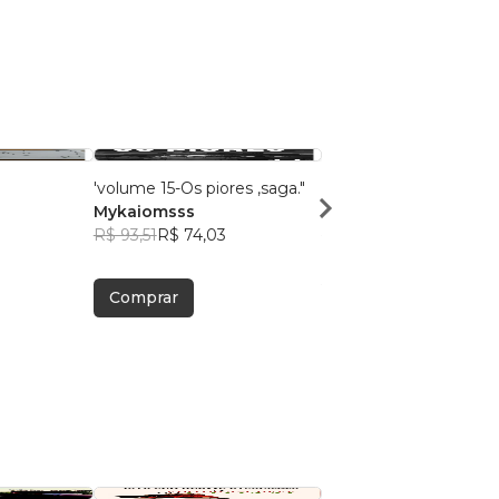
'volume 15-Os piores ,saga."
O vollume trez
Mykaiomsss
Mykaiomsss amador
R$ 93,51
R$ 74,03
R$ 41,03
R$ 32,48
Comprar
Comprar