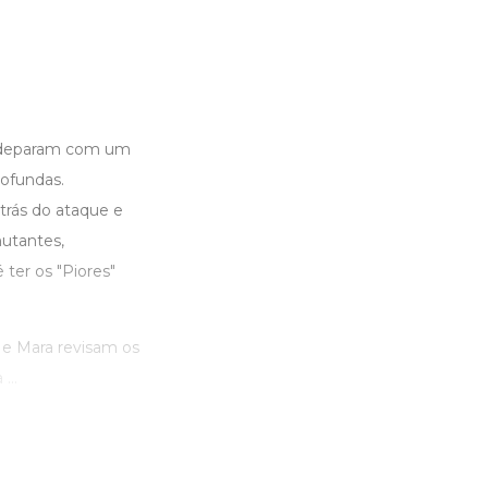
e deparam com um
ofundas.
trás do ataque e
utantes,
ter os "Piores"
 e Mara revisam os
...