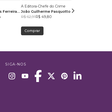
A Editora-Chefe do Crime
POLICIAIS: HERÓIS &
 Ferreira
João Guilherme Pasquotto
HUMANOS
4
R$ 62,91
R$ 49,80
Rogerio Dias Bastos
R$ 69,48
R$ 55,00
Comprar
Comprar
SIGA-NOS