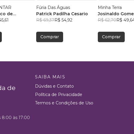
ONTAR
Fúria Das Águas
Minha Terra
nco de
Patrick Padilha Cesario
Josinaldo Gomes
Trindade Filho
45,61
R$ 69,37
R$ 54,92
Júnior
R$ 62,70
R$ 49,6
Comprar
Comprar
SAIBA MAIS
Dúvidas e Contato
da de
Política de Privacidade
Termos e Condições de Uso
s 8:00 às 17:00