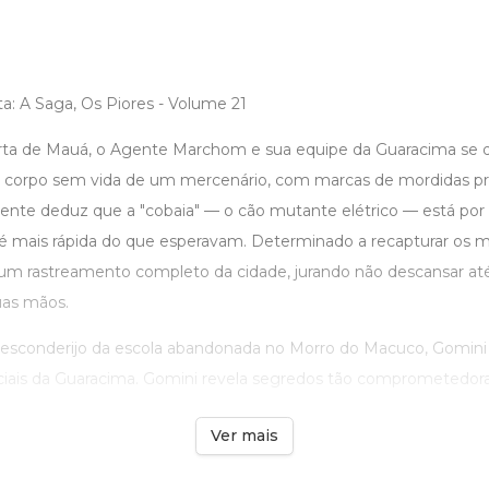
a: A Saga, Os Piores - Volume 21
ta de Mauá, o Agente Marchom e sua equipe da Guaracima s
o corpo sem vida de um mercenário, com marcas de mordidas pr
te deduz que a "cobaia" — o cão mutante elétrico — está por 
é mais rápida do que esperavam. Determinado a recapturar os m
 rastreamento completo da cidade, jurando não descansar até 
as mãos.
 esconderijo da escola abandonada no Morro do Macuco, Gomini
ciais da Guaracima. Gomini revela segredos tão comprometedora 
Ver mais