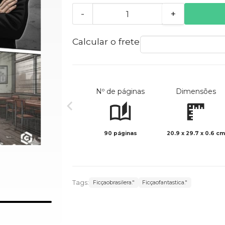
-
+
Calcular o frete
Nº de páginas
Dimensões
90 páginas
20.9 x 29.7 x 0.6 cm
Tags:
Ficçaobrasilera."
Ficçaofantastica."