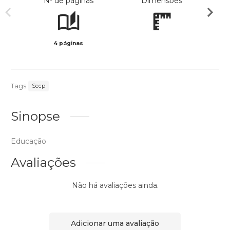
Nº de páginas
Dimensões
4 páginas
Preto 
Tags:
Sccp
Sinopse
Educação
Avaliações
Não há avaliações ainda.
Adicionar uma avaliação