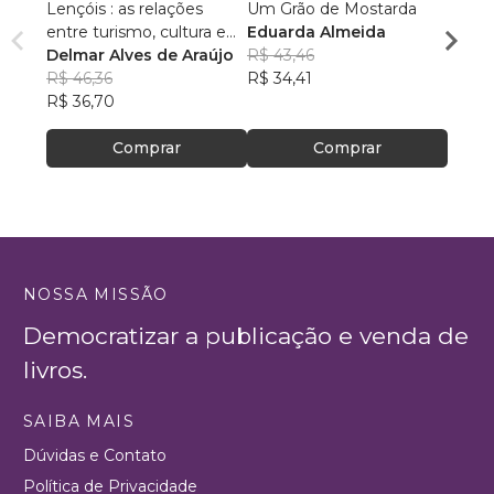
Lençóis : as relações
Um Grão de Mostarda
Inteli
entre turismo, cultura e
Eduarda Almeida
Aulas 
ambiente
Delmar Alves de Araújo
R$ 43,46
PhD(c
R$ 46,36
R$ 34,41
R$ 63
R$ 36,70
R$ 50
Comprar
Comprar
NOSSA MISSÃO
Democratizar a publicação e venda de
livros.
SAIBA MAIS
Dúvidas e Contato
Política de Privacidade