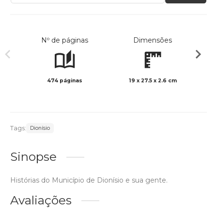
Nº de páginas
Dimensões
474 páginas
19 x 27.5 x 2.6 cm
Preto 
Tags:
Dionísio
Sinopse
Histórias do Município de Dionísio e sua gente.
Avaliações