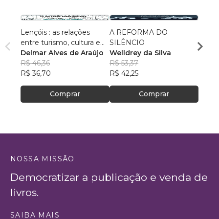
Lençóis : as relações
A REFORMA DO
Probl
entre turismo, cultura e
SILÊNCIO
Maçôn
ambiente
Delmar Alves de Araújo
Welldrey da Silva
Herbe
R$ 46,36
R$ 53,37
R$ 115
R$ 36,70
R$ 42,25
R$ 91
Comprar
Comprar
NOSSA MISSÃO
Democratizar a publicação e venda de
livros.
SAIBA MAIS