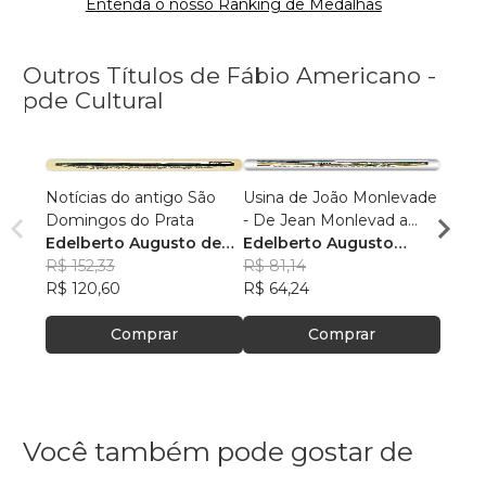
Entenda o nosso Ranking de Medalhas
Outros Títulos de Fábio Americano -
pde Cultural
Notícias do antigo São
Usina de João Monlevade
FORM
Domingos do Prata
- De Jean Monlevad a
CAUS
Edelberto Augusto de
Louis Ensch
Edelberto Augusto
Marco
Gomes Lima
R$ 152,33
Gomes Lima
R$ 81,14
Vead
R$ 54
R$ 120,60
R$ 64,24
R$ 43
Comprar
Comprar
Você também pode gostar de