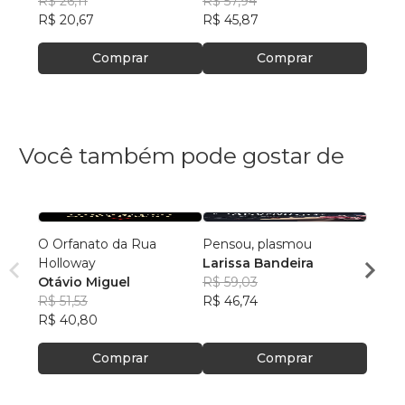
+3
R$ 26,11
R$ 57,94
R$ 20,67
R$ 45,87
Comprar
Comprar
Você também pode gostar de
O Orfanato da Rua
Pensou, plasmou
O med
Holloway
Larissa Bandeira
noite
Otávio Miguel
R$ 59,03
Edito
R$ 51,53
R$ 46,74
R$ 44
R$ 40,80
R$ 35
Comprar
Comprar