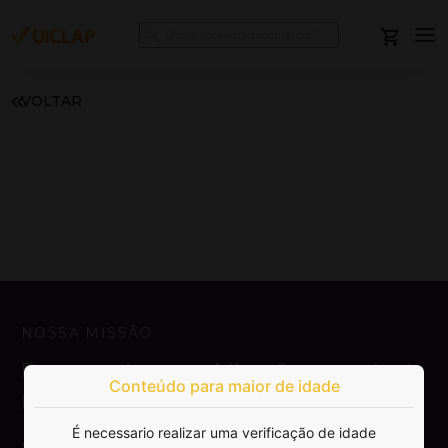
VOLTAR
NOSSA MISSÃO
Democratizar a publicação e venda de
Conteúdo para maior de idade
livros.
É necessario realizar uma verificação de idade
SAIBA MAIS