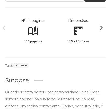
Nº de páginas
Dimensões
180 páginas
15.9 x 23 x 1 cm
Preto 
Tags:
romance
Sinopse
Quando se trata de ter uma personalidade única, Liona
sempre apostou na sua fórmula infalível: muito rosa,
glitter e um sorriso contagiante. Dorian, por outro lado, é