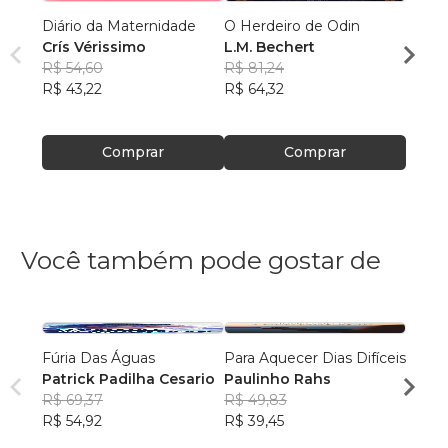
Diário da Maternidade
O Herdeiro de Odin
Black 
Crís Vérissimo
L.M. Bechert
Sleipn
R$ 54,60
R$ 81,24
M.G.
R$ 43,22
R$ 64,32
R$ 67
R$ 53
Comprar
Comprar
Você também pode gostar de
Fúria Das Águas
Para Aquecer Dias Difíceis
EU P
Patrick Padilha Cesario
Paulinho Rahs
MARG
R$ 69,37
R$ 49,83
Isa M
R$ 54,92
R$ 39,45
R$ 62
R$ 49