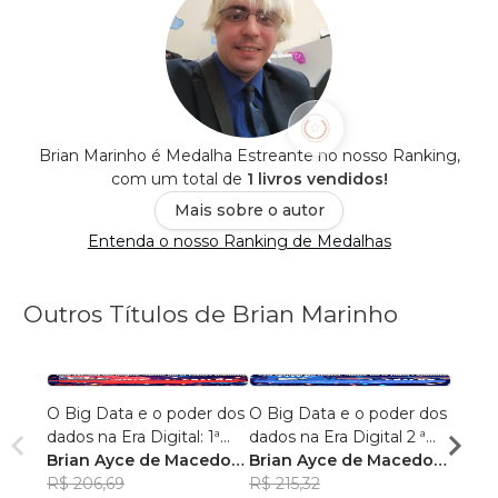
Brian Marinho é Medalha Estreante no nosso Ranking,
com um total de
1 livros vendidos!
Mais sobre o autor
Entenda o nosso Ranking de Medalhas
Outros Títulos de Brian Marinho
O Big Data e o poder dos
O Big Data e o poder dos
“O re
dados na Era Digital: 1ª
dados na Era Digital 2 ª
lingu
Edição.
Brian Ayce de Macedo
Edição:
Brian Ayce de Macedo
progr
Brian
Marinho
R$ 206,69
Marinho
R$ 215,32
data e
Mari
R$ 87