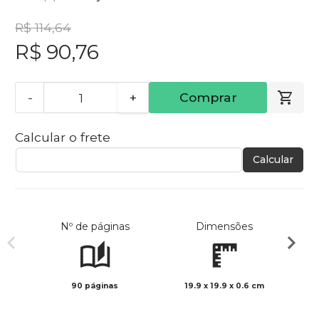
R$ 114,64
R$ 90,76
-
+
Comprar
Calcular o frete
Calcular
Nº de páginas
Dimensões
90 páginas
19.9 x 19.9 x 0.6 cm
Col