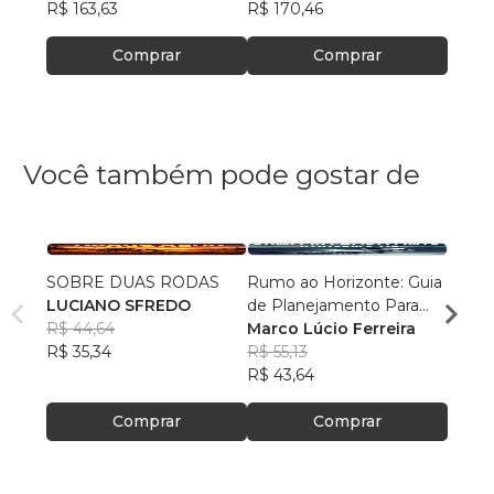
R$ 163,63
R$ 170,46
R$ 69
Comprar
Comprar
Você também pode gostar de
SOBRE DUAS RODAS
Rumo ao Horizonte: Guia
Do SA
LUCIANO SFREDO
de Planejamento Para
Uma 
R$ 44,64
Viagem de Motocicleta -
Marco Lúcio Ferreira
Viu o
Mende
R$ 35,34
Método I.P.O.E.
R$ 55,13
Quer 
R$ 39
R$ 43,64
R$ 31,
Comprar
Comprar