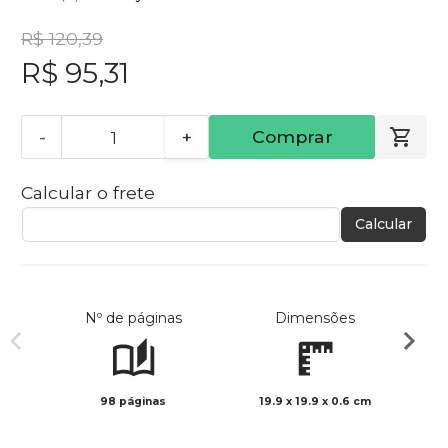
R$ 120,39
R$ 95,31
-
+
Comprar
Calcular o frete
Calcular
Nº de páginas
Dimensões
98 páginas
19.9 x 19.9 x 0.6 cm
Col