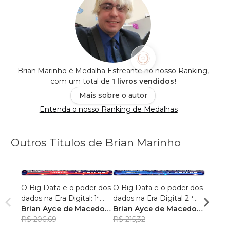
Brian Marinho é Medalha Estreante no nosso Ranking,
com um total de
1 livros vendidos!
Mais sobre o autor
Entenda o nosso Ranking de Medalhas
Outros Títulos de Brian Marinho
O Big Data e o poder dos
O Big Data e o poder dos
“O re
dados na Era Digital: 1ª
dados na Era Digital 2 ª
lingu
Edição.
Brian Ayce de Macedo
Edição:
Brian Ayce de Macedo
progr
Brian
Marinho
R$ 206,69
Marinho
R$ 215,32
data e
Mari
R$ 87