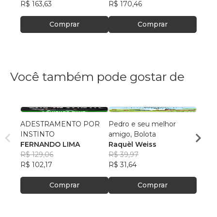
R$ 163,63
R$ 170,46
R$ 69
Comprar
Comprar
Você também pode gostar de
ADESTRAMENTO POR
Pedro e seu melhor
A Mat
INSTINTO
amigo, Bolota
Isabe
FERNANDO LIMA
Raquèl Weiss
Neve
R$ 62
R$ 129,06
R$ 39,97
R$ 49
R$ 102,17
R$ 31,64
Comprar
Comprar