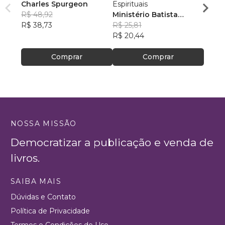
Charles Spurgeon
Espirituais
Luiz 
R$ 48,92
Ministério Batista
R$ 77
R$ 38,73
Ebenézer
R$ 25,81
R$ 61
R$ 20,44
Comprar
Comprar
NOSSA MISSÃO
Democratizar a publicação e venda de
livros.
SAIBA MAIS
Dúvidas e Contato
Política de Privacidade