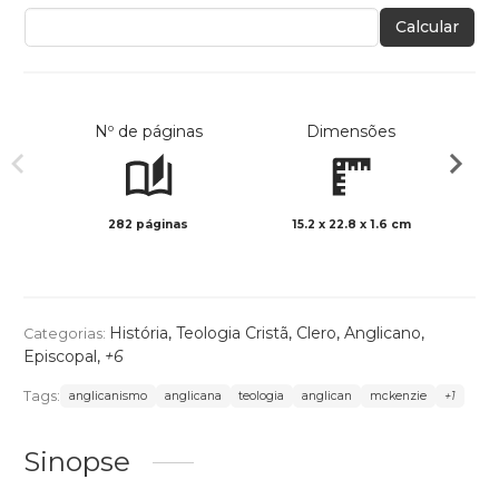
Calcular
Nº de páginas
Dimensões
282 páginas
15.2 x 22.8 x 1.6 cm
Preto 
História
,
Teologia Cristã
,
Clero
,
Anglicano
,
Categorias:
Episcopal
,
+6
Tags:
anglicanismo
anglicana
teologia
anglican
mckenzie
+1
Sinopse