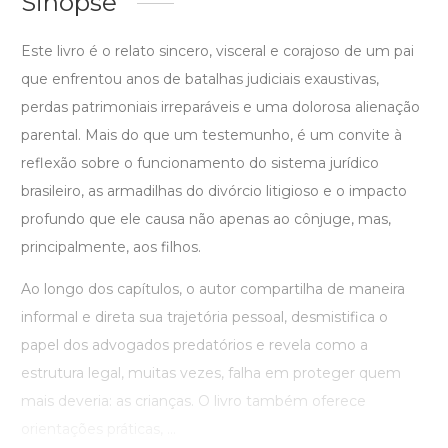
Sinopse
Este livro é o relato sincero, visceral e corajoso de um pai
que enfrentou anos de batalhas judiciais exaustivas,
perdas patrimoniais irreparáveis e uma dolorosa alienação
parental. Mais do que um testemunho, é um convite à
reflexão sobre o funcionamento do sistema jurídico
brasileiro, as armadilhas do divórcio litigioso e o impacto
profundo que ele causa não apenas ao cônjuge, mas,
principalmente, aos filhos.
Ao longo dos capítulos, o autor compartilha de maneira
informal e direta sua trajetória pessoal, desmistifica o
papel dos advogados predatórios e revela como a
estrutura legal, muitas vezes, falha em proteger quem
mais deveria: as crianças. O livro também oferece
orientações práticas, ...