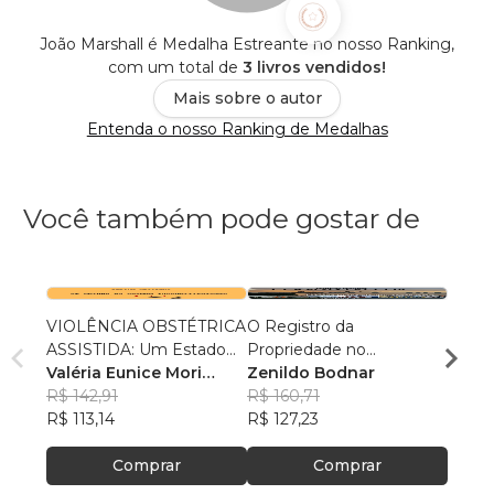
João Marshall é Medalha Estreante no nosso Ranking,
com um total de
3 livros vendidos!
Mais sobre o autor
Entenda o nosso Ranking de Medalhas
Você também pode gostar de
VIOLÊNCIA OBSTÉTRICA
O Registro da
CÓDI
ASSISTIDA: Um Estado
Propriedade no
DOS 
de Coisas Inconstitucional
Valéria Eunice Mori
Maranhão: Teoria e Prática
Zenildo Bodnar
PER
pedro
Machado
R$ 142,91
, +2
R$ 160,71
R$ 20
R$ 113,14
R$ 127,23
R$ 164
Comprar
Comprar