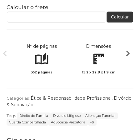
Calcular o frete
Calcular
Nº de páginas
Dimensões
352 páginas
15.2 x 22.8 x 1.9 cm
Preto 
Ética & Responsabilidade Profissional
,
Divórcio
Categorias:
& Separação
Tags:
Direito de Familia
Divorcio Litigioso
Alienaçao Parental
Guarda Compartilhada
Advocacia Predatoria
+8