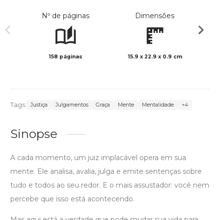
Nº de páginas
Dimensões
158 páginas
15.9 x 22.9 x 0.9 cm
Preto 
Tags:
Justiça
Julgamentos
Graça
Mente
Mentalidade
+4
Sinopse
A cada momento, um juiz implacável opera em sua
mente. Ele analisa, avalia, julga e emite sentenças sobre
tudo e todos ao seu redor. E o mais assustador: você nem
percebe que isso está acontecendo.
Mas aqui está a verdade que pode mudar sua vida para