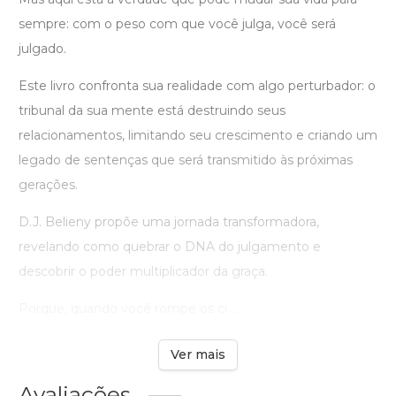
sempre: com o peso com que você julga, você será
julgado.
Este livro confronta sua realidade com algo perturbador: o
tribunal da sua mente está destruindo seus
relacionamentos, limitando seu crescimento e criando um
legado de sentenças que será transmitido às próximas
gerações.
D.J. Belieny propõe uma jornada transformadora,
revelando como quebrar o DNA do julgamento e
descobrir o poder multiplicador da graça.
Porque, quando você rompe os ci ...
Ver mais
Avaliações