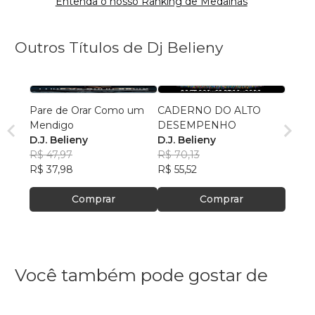
Entenda o nosso Ranking de Medalhas
Outros Títulos de Dj Belieny
Pare de Orar Como um
CADERNO DO ALTO
Mendigo
DESEMPENHO
D.J. Belieny
D.J. Belieny
R$ 47,97
R$ 70,13
R$ 37,98
R$ 55,52
Comprar
Comprar
Você também pode gostar de