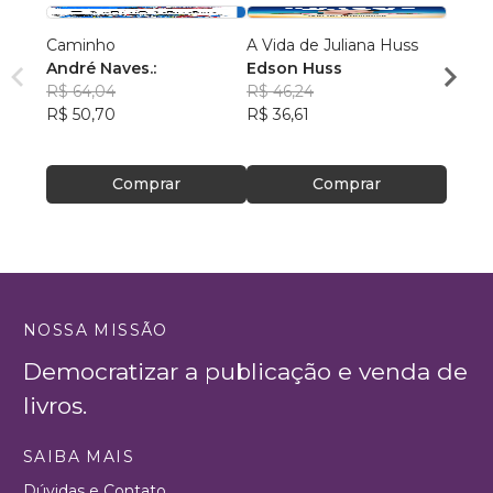
Caminho
A Vida de Juliana Huss
MILA
André Naves.:
Edson Huss
DOR
R$ 64,04
R$ 46,24
NADM
R$ 50,70
R$ 36,61
R$ 50
R$ 39
Comprar
Comprar
NOSSA MISSÃO
Democratizar a publicação e venda de
livros.
SAIBA MAIS
Dúvidas e Contato