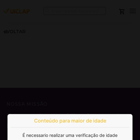
VOLTAR
NOSSA MISSÃO
Democratizar a publicação e venda de
Conteúdo para maior de idade
livros.
É necessario realizar uma verificação de idade
SAIBA MAIS