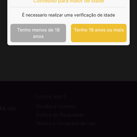
Conteúdo para maior de idade
É necessario realizar uma verificação de idade
Tenho menos de 18
Tenho 18 anos ou mais
anos
SAIBA MAIS
Dúvidas e Contato
da de
Política de Privacidade
Termos e Condições de Uso