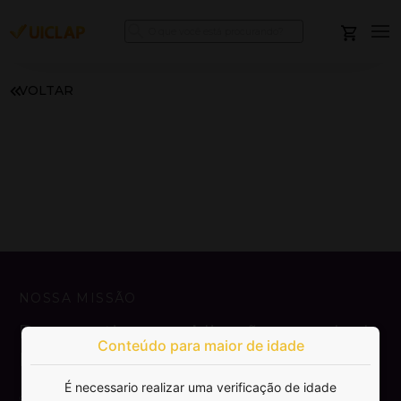
VOLTAR
NOSSA MISSÃO
Democratizar a publicação e venda de
Conteúdo para maior de idade
livros.
É necessario realizar uma verificação de idade
SAIBA MAIS