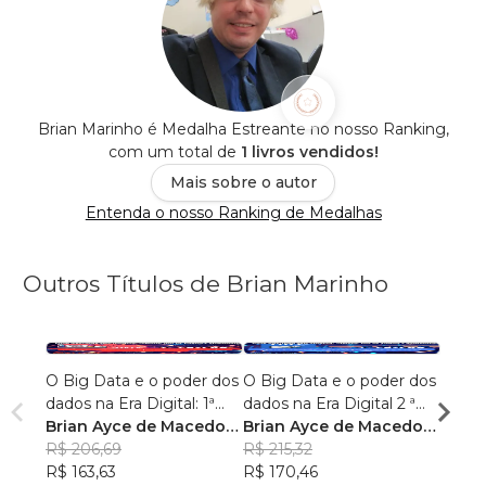
Brian Marinho é Medalha Estreante no nosso Ranking,
com um total de
1 livros vendidos!
Mais sobre o autor
Entenda o nosso Ranking de Medalhas
Outros Títulos de Brian Marinho
O Big Data e o poder dos
O Big Data e o poder dos
“O re
dados na Era Digital: 1ª
dados na Era Digital 2 ª
lingu
Edição.
Brian Ayce de Macedo
Edição:
Brian Ayce de Macedo
progr
Brian
Marinho
R$ 206,69
Marinho
R$ 215,32
data e
Mari
R$ 87
R$ 163,63
R$ 170,46
R$ 69