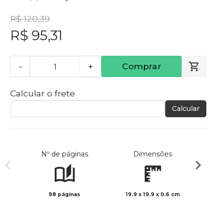
R$ 120,39
R$ 95,31
-
+
Comprar
Calcular o frete
Calcular
Nº de páginas
Dimensões
98 páginas
19.9 x 19.9 x 0.6 cm
Col