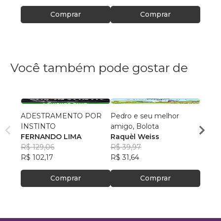
Comprar
Comprar
Você também pode gostar de
ADESTRAMENTO POR
Pedro e seu melhor
A Mat
INSTINTO
amigo, Bolota
Isabe
FERNANDO LIMA
Raquèl Weiss
Neve
R$ 62
R$ 129,06
R$ 39,97
R$ 49
R$ 102,17
R$ 31,64
Comprar
Comprar