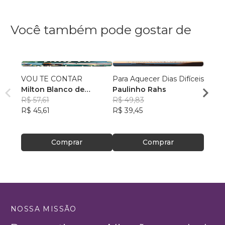
Você também pode gostar de
VOU TE CONTAR
Para Aquecer Dias Difíceis
Redes
Milton Blanco de
Paulinho Rahs
em L
Abrunhosa Trindade
R$ 57,61
R$ 49,83
Rafae
Filho
R$ 45,61
R$ 39,45
R$ 56
R$ 45
Comprar
Comprar
NOSSA MISSÃO