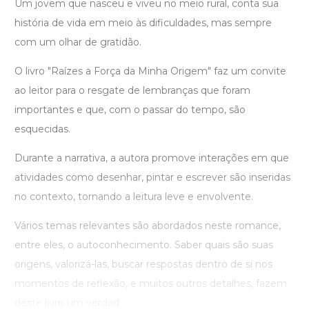
Um jovem que nasceu e viveu no meio rural, conta sua
história de vida em meio às dificuldades, mas sempre
com um olhar de gratidão.
O livro "Raízes a Força da Minha Origem" faz um convite
ao leitor para o resgate de lembranças que foram
importantes e que, com o passar do tempo, são
esquecidas.
Durante a narrativa, a autora promove interações em que
atividades como desenhar, pintar e escrever são inseridas
no contexto, tornando a leitura leve e envolvente.
Vários temas relevantes são abordados neste romance,
entre eles, o autoconhecimento. Saber quais são suas
origens, valorizá-las, buscar respostas dentro de si nos
momentos de reflexão, e muitos outros detalhes, fazem
deste livro um verdad ...