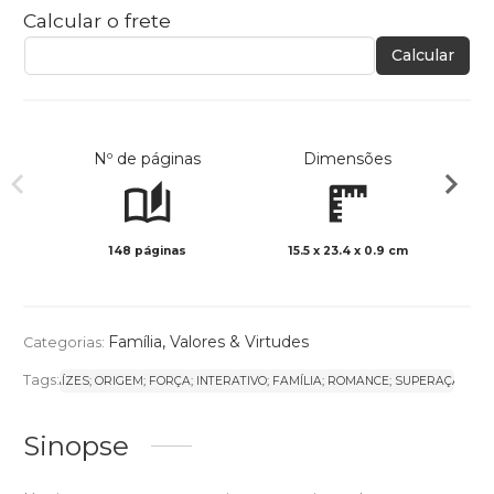
Calcular o frete
Calcular
Nº de páginas
Dimensões
148 páginas
15.5 x 23.4 x 0.9 cm
Preto 
Família
,
Valores & Virtudes
Categorias:
Tags:
RAÍZES; ORIGEM; FORÇA; INTERATIVO; FAMÍLIA; ROMANCE; SUPERAÇÃO
Sinopse