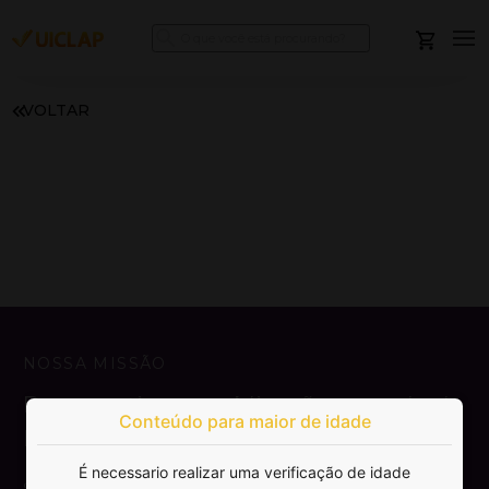
VOLTAR
NOSSA MISSÃO
Democratizar a publicação e venda de
Conteúdo para maior de idade
livros.
É necessario realizar uma verificação de idade
SAIBA MAIS