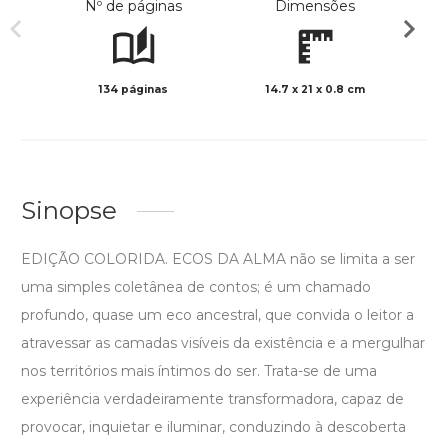
Nº de páginas
Dimensões
134 páginas
14.7 x 21 x 0.8 cm
Col
Sinopse
EDIÇÃO COLORIDA. ECOS DA ALMA não se limita a ser
uma simples coletânea de contos; é um chamado
profundo, quase um eco ancestral, que convida o leitor a
atravessar as camadas visíveis da existência e a mergulhar
nos territórios mais íntimos do ser. Trata-se de uma
experiência verdadeiramente transformadora, capaz de
provocar, inquietar e iluminar, conduzindo à descoberta