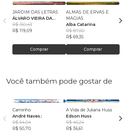
JARDIM DAS LETRAS
ALMAS DE ERVAS E
A ET
ÁLVARO VIEIRA DA
MAGIAS
INST
CUNHA
R$ 150,43
Alba Catarina
ALAÍ
R$ 119,09
R$ 87,60
R$ 80
R$ 69,35
R$ 63
Comprar
Comprar
Você também pode gostar de
Caminho
A Vida de Juliana Huss
MILA
André Naves.:
Edson Huss
DOR
R$ 64,04
R$ 46,24
NADM
R$ 50,70
R$ 36,61
R$ 50