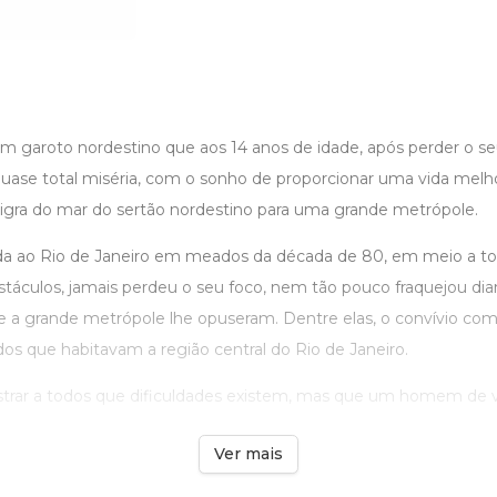
um garoto nordestino que aos 14 anos de idade, após perder o se
uase total miséria, com o sonho de proporcionar uma vida melh
 migra do mar do sertão nordestino para uma grande metrópole.
a ao Rio de Janeiro em meados da década de 80, em meio a to
stáculos, jamais perdeu o seu foco, nem tão pouco fraquejou dia
 e a grande metrópole lhe opuseram. Dentre elas, o convívio com
os que habitavam a região central do Rio de Janeiro.
rar a todos que dificuldades existem, mas que um homem de ve
Ver mais