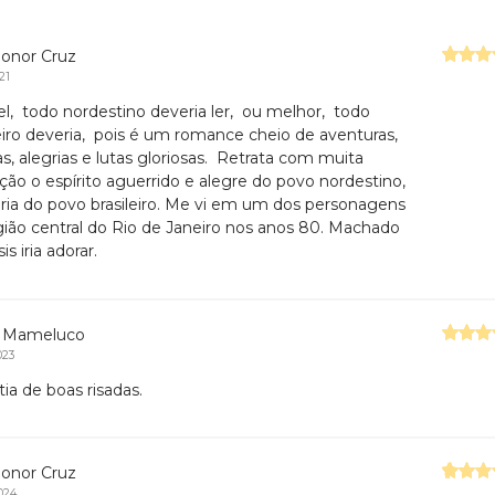
ionor Cruz
21
vel, todo nordestino deveria ler, ou melhor, todo
leiro deveria, pois é um romance cheio de aventuras,
s, alegrias e lutas gloriosas. Retrata com muita
ição o espírito aguerrido e alegre do povo nordestino,
gria do povo brasileiro. Me vi em um dos personagens
gião central do Rio de Janeiro nos anos 80. Machado
is iria adorar.
o Mameluco
023
ia de boas risadas.
ionor Cruz
024