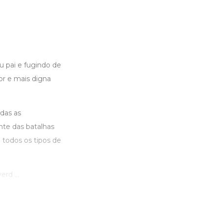
u pai e fugindo de
or e mais digna
das as
nte das batalhas
 todos os tipos de
rd ...