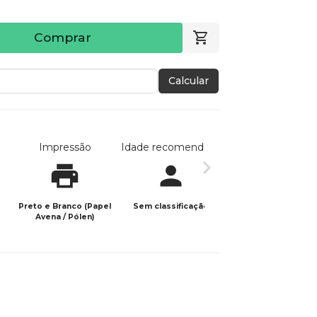
Comprar
Calcular
Impressão
Idade recomendada
Data de publicaç
Preto e Branco (Papel
Sem classificação
25/10/2021
Avena / Pólen)