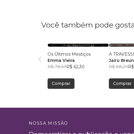
Você também pode gosta
Os Últimos Mestiços
A TRAVESS
Emma Vieira
Jairo Breun
R$ 78,69
R$ 62,30
R$ 88,29
R$
Comprar
Comprar
NOSSA MISSÃO