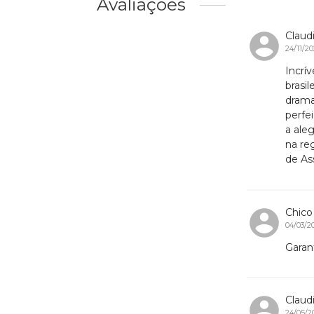
Avaliações
Claud
24/11/20
Incrí
brasi
drama
perfe
a ale
na re
de Ass
Chic
04/03/2
Garant
Claud
24/05/2