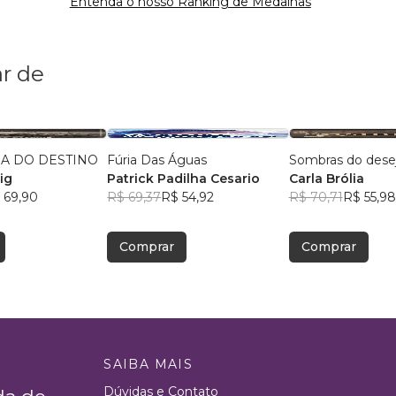
Entenda o nosso Ranking de Medalhas
r de
IA DO DESTINO
Fúria Das Águas
Sombras do dese
ig
Patrick Padilha Cesario
Carla Brólia
 69,90
R$ 69,37
R$ 54,92
R$ 70,71
R$ 55,98
Comprar
Comprar
SAIBA MAIS
Dúvidas e Contato