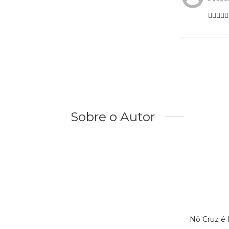
👍🏽👍🏽👍
Sobre o Autor
Nô Cruz é 