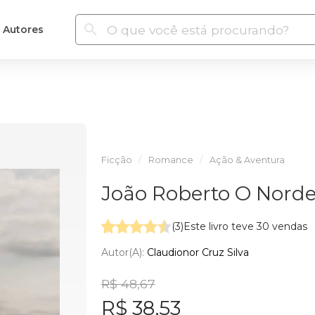
Autores
Ficção
Romance
Ação & Aventura
João Roberto O Norde
(3)
Este livro teve 30 vendas
Autor(a):
Claudionor Cruz Silva
R$ 48,67
R$ 38,53