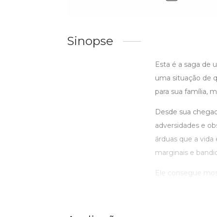
Sinopse
Esta é a saga de 
uma situação de q
para sua família,
Desde sua chegad
adversidades e ob
árduas que a vida
marginais e bandid
Ele consegue most