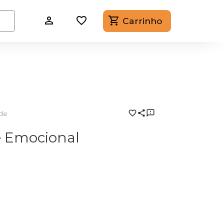
Carrinho
ade
e Emocional