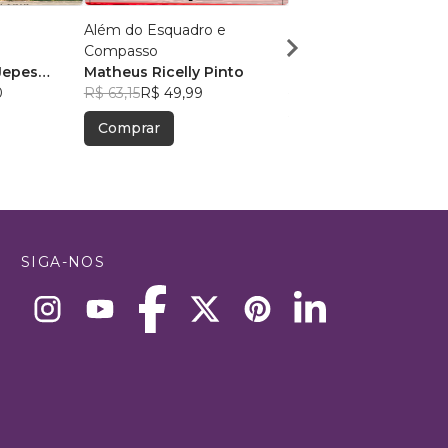
Além do Esquadro e
30 Pérolas de
Compasso
Fortalecimento
Jepes
Matheus Ricelly Pinto
Thalita A. C. Córdoba
0
R$ 63,15
R$ 49,99
R$ 57,97
R$ 45,89
Comprar
Comprar
SIGA-NOS