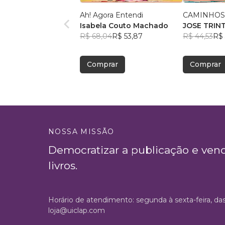
Ah! Agora Entendi
CAMINHOS
Isabela Couto Machado
JOSE TRIN
R$ 68,04
R$ 53,87
R$ 44,53
R$ 
Comprar
Comprar
NOSSA MISSÃO
Democratizar a publicação e ven
livros.
Horário de atendimento: segunda à sexta-feira, da
loja@uiclap.com