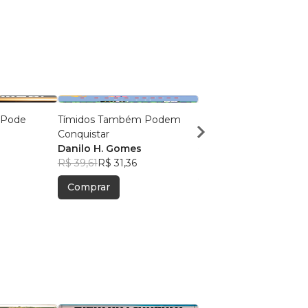
 Pode
Tímidos Também Podem
As 8 Verdades Sobre J
Conquistar
Danilo H. Gomes
s
Danilo H. Gomes
R$ 35,77
R$ 28,32
8
R$ 39,61
R$ 31,36
Comprar
Comprar