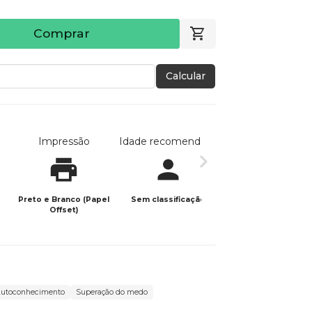
Comprar
Calcular
Impressão
Idade recomendada
Data de publicaç
Preto e Branco (Papel
Sem classificação
25/10/2021
Offset)
utoconhecimento
Superação do medo