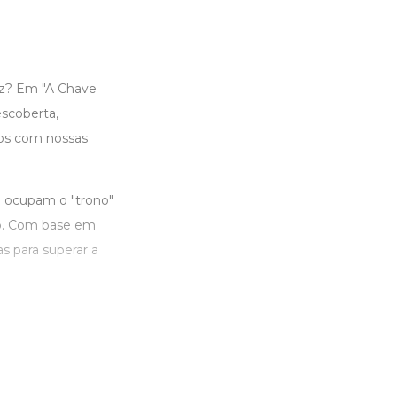
az? Em "A Chave
scoberta,
mos com nossas
ue ocupam o "trono"
po. Com base em
s para superar a