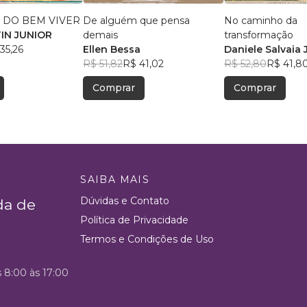
 DO BEM VIVER
De alguém que pensa
No caminho da
TIN JUNIOR
demais
transformação
35,26
Ellen Bessa
Daniele Salvaia 
R$ 51,82
R$ 41,02
Rentroia
R$ 52,80
R$ 41,8
Comprar
Comprar
SAIBA MAIS
Dúvidas e Contato
da de
Política de Privacidade
Termos e Condições de Uso
s 8:00 às 17:00