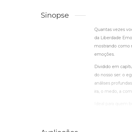
Sinopse
Quantas vezes voc
da Liberdade Emoc
mostrando como re
emoções.
Dividido em capítu
do nosso ser: o e
análises profundas
ira, o medo, a com
Ideal para quem bus