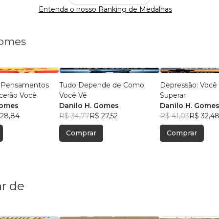
Entenda o nosso Ranking de Medalhas
Gomes
 Pensamentos
Tudo Depende de Como
Depressão: Você
cerão Você
Você Vê
Superar
Gomes
Danilo H. Gomes
Danilo H. Gome
 28,84
R$ 34,77
R$ 27,52
R$ 41,03
R$ 32,4
Comprar
Comprar
r de