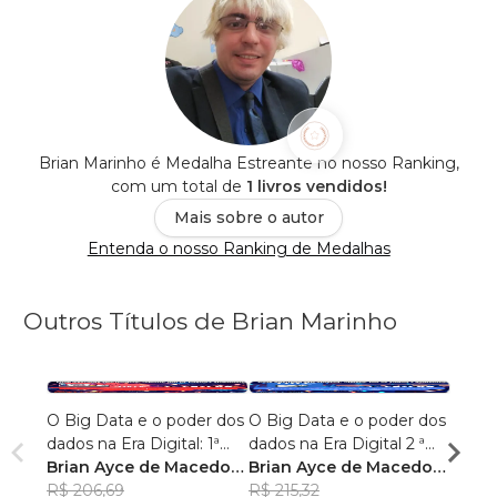
Brian Marinho é Medalha Estreante no nosso Ranking,
com um total de
1 livros vendidos!
Mais sobre o autor
Entenda o nosso Ranking de Medalhas
Outros Títulos de Brian Marinho
O Big Data e o poder dos
O Big Data e o poder dos
“O re
dados na Era Digital: 1ª
dados na Era Digital 2 ª
lingu
Edição.
Brian Ayce de Macedo
Edição:
Brian Ayce de Macedo
progr
Brian
Marinho
R$ 206,69
Marinho
R$ 215,32
data e
Mari
R$ 87