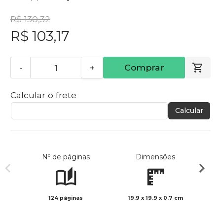
R$ 130,32
R$ 103,17
-
+
Comprar
Calcular o frete
Calcular
Nº de páginas
Dimensões
124 páginas
19.9 x 19.9 x 0.7 cm
Col