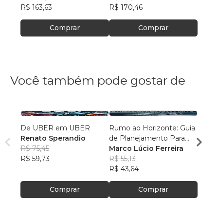
R$ 163,63
R$ 170,46
R$ 69
Comprar
Comprar
Você também pode gostar de
De UBER em UBER
Rumo ao Horizonte: Guia
Ayrto
Renato Sperandio
de Planejamento Para
que C
R$ 75,45
Viagem de Motocicleta -
Marco Lúcio Ferreira
Fabri
R$ 59,73
Método I.P.O.E.
R$ 55,13
R$ 77
R$ 43,64
R$ 61
Comprar
Comprar