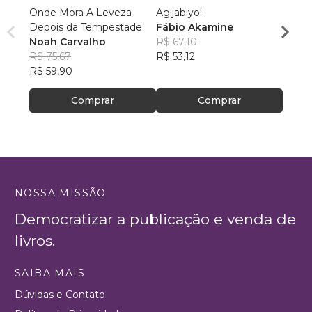
Onde Mora A Leveza
Agijabiyo!
Um Gr
Depois da Tempestade
Fábio Akamine
Eduar
Noah Carvalho
R$ 67,10
R$ 43
R$ 75,67
R$ 53,12
R$ 34
R$ 59,90
Comprar
Comprar
NOSSA MISSÃO
Democratizar a publicação e venda de
livros.
SAIBA MAIS
Dúvidas e Contato