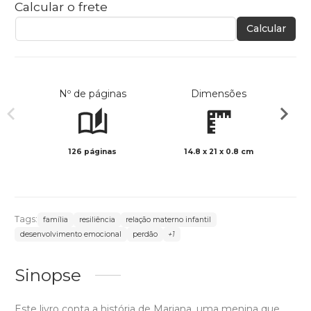
Calcular o frete
Calcular
Nº de páginas
Dimensões
126 páginas
14.8 x 21 x 0.8 cm
Preto 
Tags:
família
resiliência
relação materno infantil
desenvolvimento emocional
perdão
+1
Sinopse
Este livro conta a história de Mariana, uma menina que