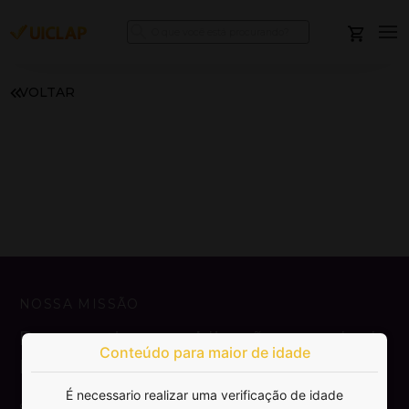
VOLTAR
NOSSA MISSÃO
Democratizar a publicação e venda de
Conteúdo para maior de idade
livros.
É necessario realizar uma verificação de idade
SAIBA MAIS