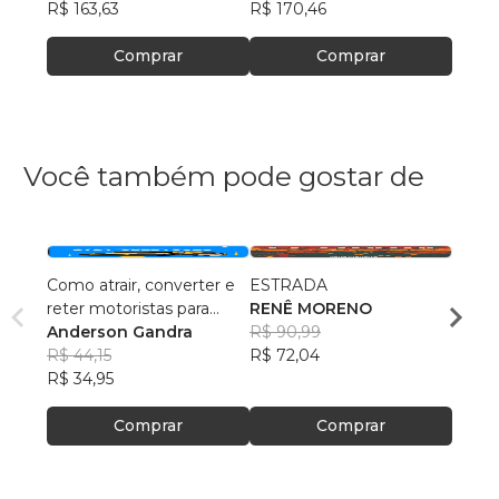
R$ 163,63
R$ 170,46
R$ 69
Comprar
Comprar
Você também pode gostar de
Como atrair, converter e
ESTRADA
Trech
reter motoristas para
RENÊ MORENO
Luca 
operações last mile
Anderson Gandra
R$ 90,99
R$ 40
R$ 44,15
R$ 72,04
R$ 31
R$ 34,95
Comprar
Comprar