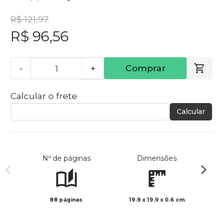
R$ 121,97
R$ 96,56
-
+
Comprar
Calcular o frete
Calcular
Nº de páginas
Dimensões
88 páginas
19.9 x 19.9 x 0.6 cm
Col