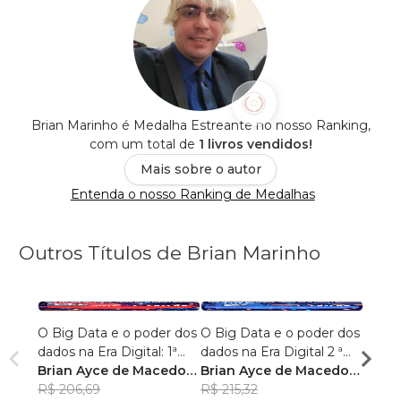
Brian Marinho é Medalha Estreante no nosso Ranking,
com um total de
1 livros vendidos!
Mais sobre o autor
Entenda o nosso Ranking de Medalhas
Outros Títulos de Brian Marinho
O Big Data e o poder dos
O Big Data e o poder dos
“O re
dados na Era Digital: 1ª
dados na Era Digital 2 ª
lingu
Edição.
Brian Ayce de Macedo
Edição:
Brian Ayce de Macedo
progr
Brian
Marinho
R$ 206,69
Marinho
R$ 215,32
data e
Mari
R$ 87