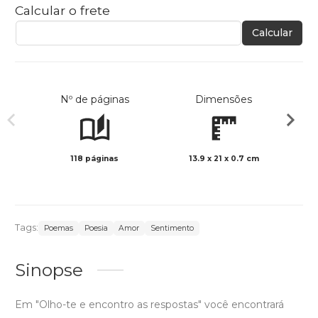
Calcular o frete
Calcular
Nº de páginas
Dimensões
118 páginas
13.9 x 21 x 0.7 cm
Preto 
Tags:
Poemas
Poesia
Amor
Sentimento
Sinopse
Em "Olho-te e encontro as respostas" você encontrará