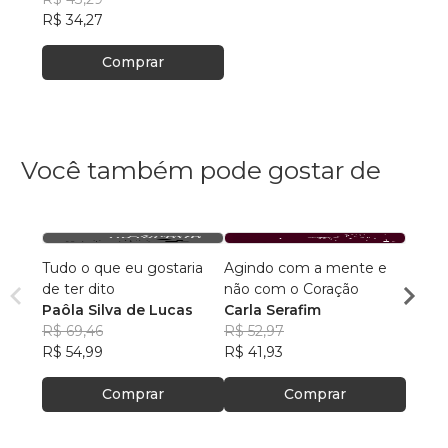
R$ 34,27
Comprar
Você também pode gostar de
Tudo o que eu gostaria
Agindo com a mente e
Poesi
de ter dito
não com o Coração
habit
Paôla Silva de Lucas
Carla Serafim
Cristi
R$ 69,46
R$ 52,97
R$ 55,
R$ 54,99
R$ 41,93
R$ 44
Comprar
Comprar