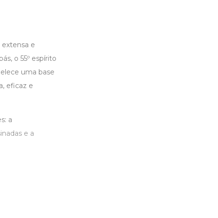
 extensa e
s, o 55º espírito
tabelece uma base
, eficaz e
s: a
inadas e a