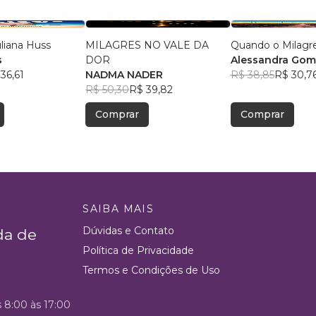
uliana Huss
MILAGRES NO VALE DA
Quando o Milagr
s
DOR
Alessandra Gome
36,61
NADMA NADER
R$ 38,85
R$ 30,7
R$ 50,30
R$ 39,82
Comprar
Comprar
SAIBA MAIS
Dúvidas e Contato
da de
Política de Privacidade
Termos e Condições de Uso
s 8:00 às 17:00