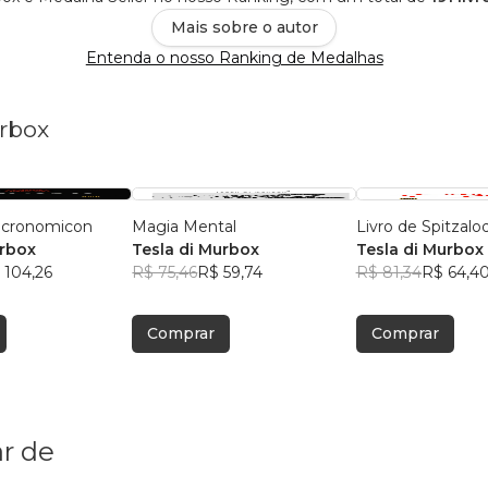
Mais sobre o autor
Entenda o nosso Ranking de Medalhas
urbox
ecronomicon
Magia Mental
Livro de Spitzalo
urbox
Tesla di Murbox
Tesla di Murbox
 104,26
R$ 75,46
R$ 59,74
R$ 81,34
R$ 64,4
Comprar
Comprar
r de