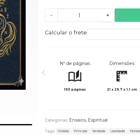
-
+
Calcular o frete
Nº de páginas
Dimensões
190 páginas
21 x 29.7 x 1.1 cm
Ensaios
,
Espiritual
Categorias:
Tags:
Orobás
Príncipe
Verdade
Lealdade
Hones