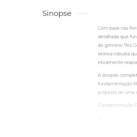
Sinopse
Com base nas font
detalhada que func
do grimório *Ars G
teórica robusta q
eticamente respon
A sinopse completa
fundamentação filo
proposta de uma c
Fundamentação Fil
A i ...