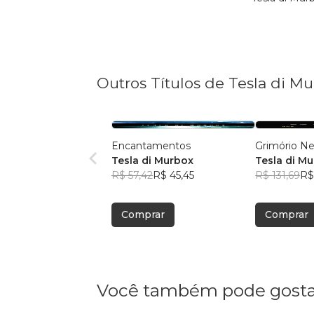
Outros Títulos de Tesla di M
Encantamentos
Grimório N
Tesla di Murbox
Tesla di M
R$ 57,42
R$ 45,45
R$ 131,69
R$
Comprar
Comprar
Você também pode gosta