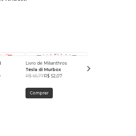
d
Livro de Milianthros
Livro de Dakmonias
Tesla di Murbox
Tesla di Murbox
0
R$ 65,77
R$ 52,07
R$ 67,77
R$ 53,65
Comprar
Comprar