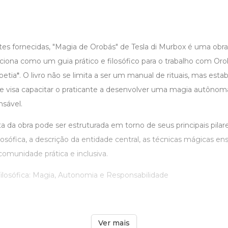
es fornecidas, "Magia de Orobás" de Tesla di Murbox é uma obra
iona como um guia prático e filosófico para o trabalho com Orobá
oetia*. O livro não se limita a ser um manual de rituais, mas es
ue visa capacitar o praticante a desenvolver uma magia autônoma
sável.
 da obra pode ser estruturada em torno de seus principais pilare
sófica, a descrição da entidade central, as técnicas mágicas ens
omunidade prática e inclusiva.
osófica: Magia, Autonomia e Responsabilidade
Ver mais