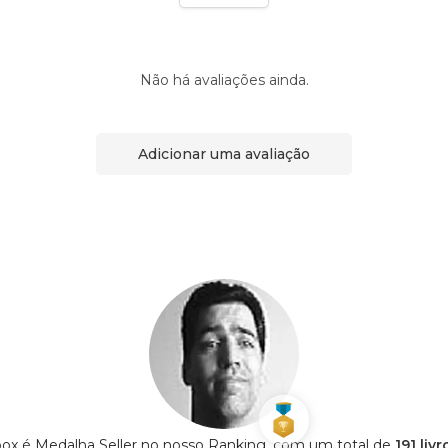
Não há avaliações ainda.
Adicionar uma avaliação
box é Medalha Seller no nosso Ranking, com um total de
191 liv