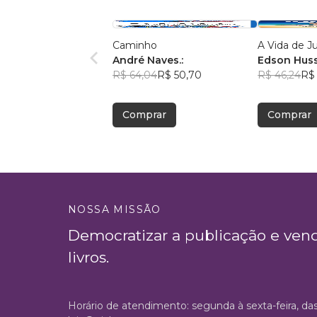
Caminho
A Vida de J
André Naves.:
Edson Hus
R$ 64,04
R$ 50,70
R$ 46,24
R$ 
Comprar
Comprar
NOSSA MISSÃO
Democratizar a publicação e ven
livros.
Horário de atendimento: segunda à sexta-feira, da