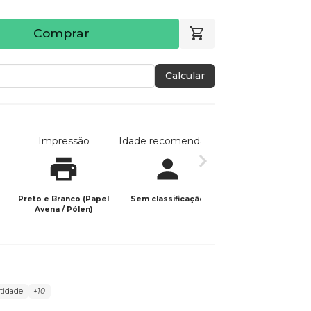
Comprar
Calcular
Impressão
Idade recomendada
Data de publicaç
Preto e Branco (Papel
Sem classificação
03/10/2025
Avena / Pólen)
tidade
+10