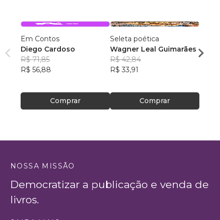
Em Contos
Seleta poética
O que
Diego Cardoso
Wagner Leal Guimarães
enten
R$ 71,85
R$ 42,84
ainda 
Carla
R$ 56,88
R$ 33,91
R$ 57
R$ 45
Comprar
Comprar
NOSSA MISSÃO
Democratizar a publicação e venda de
livros.