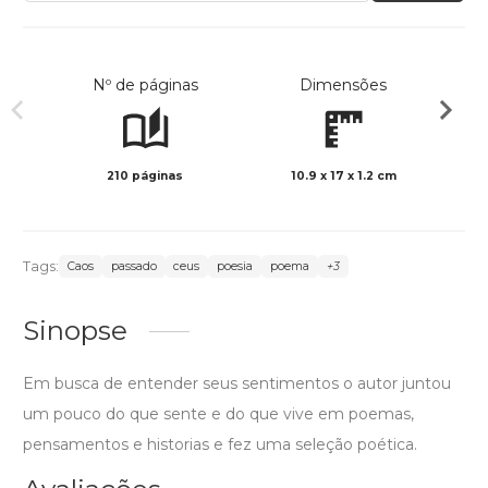
Nº de páginas
Dimensões
210 páginas
10.9 x 17 x 1.2 cm
Preto 
Tags:
Caos
passado
ceus
poesia
poema
+3
Sinopse
Em busca de entender seus sentimentos o autor juntou
um pouco do que sente e do que vive em poemas,
pensamentos e historias e fez uma seleção poética.