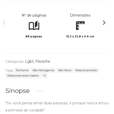
Nº de páginas
Dimensões
88 páginas
15.2 x 22.8 x 0.6 cm
Preto 
Lgbt
,
Filosofia
Categorias:
Tags:
Romance
Não Monogamia
Não Mono
Relacionamento
Relacionamento Aberto
+3
Sinopse
"Se você pensa amar duas pessoas, é porque nunca amou
a primeira de verdade"