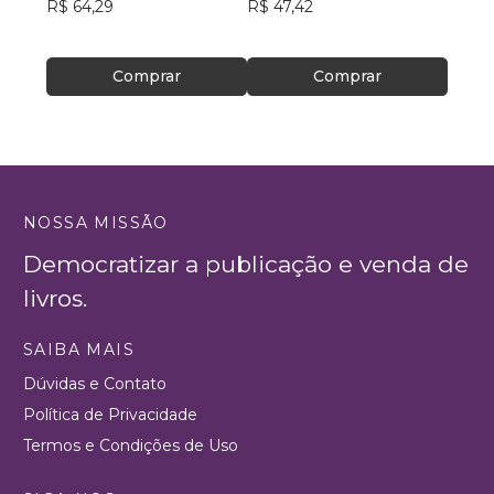
R$ 64,29
R$ 47,42
R$ 63,
R$ 49
Comprar
Comprar
NOSSA MISSÃO
Democratizar a publicação e venda de
livros.
SAIBA MAIS
Dúvidas e Contato
Política de Privacidade
Termos e Condições de Uso