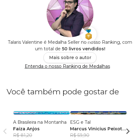
Talaris Valentine é Medalha Seller no nosso Ranking, com
um total de
50 livros vendidos!
Mais sobre o autor
Entenda o nosso Ranking de Medalhas
Você também pode gostar de
A Brasileira na Montanha
ESG e Tal
Além 
Faiza Anjos
Marcus Vinicius Peixoto
Comp
R$ 81,20
da Silva
R$ 59,90
Mathe