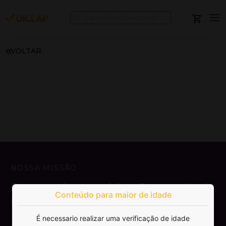
VOLTAR
NOSSA MISSÃO
Democratizar a publicação e venda de
Conteúdo para maior de idade
livros.
É necessario realizar uma verificação de idade
SAIBA MAIS