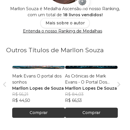
Marllon Souza é Medalha Ascensão no nosso Ranking,
com um total de
18 livros vendidos!
Mais sobre o autor
Entenda o nosso Ranking de Medalhas
Outros Títulos de Marllon Souza
Mark Evans O portal dos
As Crônicas de Mark
sonhos
Evans - O Portal Dos
Marllon Lopes de Souza
Sonhos
Marllon Lopes De Souza
R$ 56,21
R$ 84,03
R$ 44,50
R$ 66,53
Comprar
Comprar