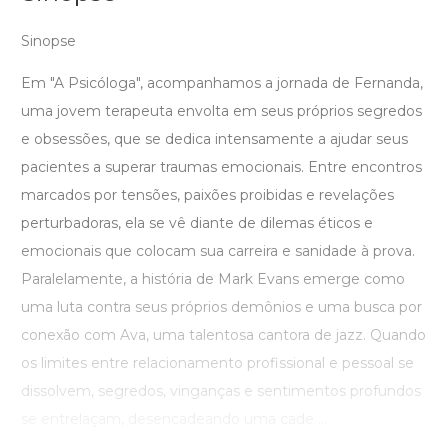
Sinopse
Em "A Psicóloga", acompanhamos a jornada de Fernanda,
uma jovem terapeuta envolta em seus próprios segredos
e obsessões, que se dedica intensamente a ajudar seus
pacientes a superar traumas emocionais. Entre encontros
marcados por tensões, paixões proibidas e revelações
perturbadoras, ela se vê diante de dilemas éticos e
emocionais que colocam sua carreira e sanidade à prova.
Paralelamente, a história de Mark Evans emerge como
uma luta contra seus próprios demônios e uma busca por
conexão com Ava, uma talentosa cantora de jazz. Quando
os limites entre relacionamento profissional e pessoal se
dissolvem, segredos, vinganças e sentimentos profundos
se entrelaçam, desencadeando uma cade ...