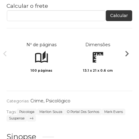
Calcular o frete
Calcular
Nº de páginas
Dimensões
100 páginas
13.1 x 21 x 0.6 cm
Preto 
Crime
,
Psicológico
Categorias:
Tags:
Psicologa
Marllon Souza
O Portal Dos Sonhos
Mark Evans
Suspense
+4
Sinopse