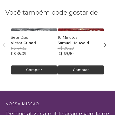
Você também pode gostar de
Sete Dias
10 Minutos
Contos do T
Victor Cribari
Samuel Heuwald
R$ 44,32
R$ 88,29
Ricar
R$ 35,09
R$ 69,90
R$ 46
R$ 36
Comprar
Comprar
NOSSA MISSÃO
Democratizar a publicação e venda de