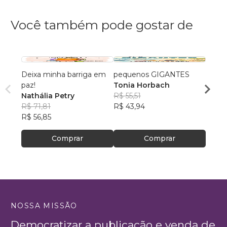
Você também pode gostar de
Deixa minha barriga em
pequenos GIGANTES
As Ba
paz!
Tonia Horbach
Delma
Nathália Petry
R$ 55,51
R$ 54
R$ 71,81
R$ 43,94
R$ 42
R$ 56,85
Comprar
Comprar
NOSSA MISSÃO
Democratizar a publicação e venda de