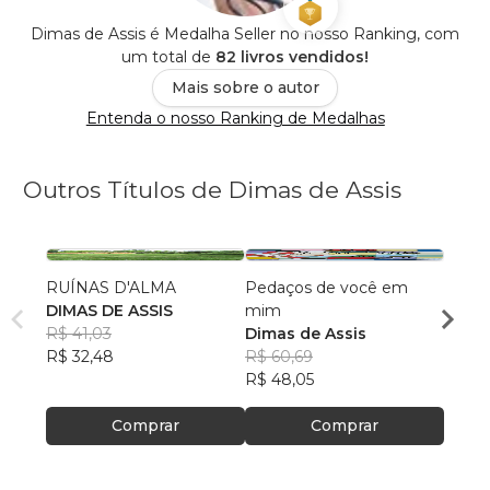
Dimas de Assis é Medalha Seller no nosso Ranking, com
um total de
82 livros vendidos!
Mais sobre o autor
Entenda o nosso Ranking de Medalhas
Outros Títulos de Dimas de Assis
RUÍNAS D'ALMA
Pedaços de você em
Sonha
DIMAS DE ASSIS
mim
Dimas
R$ 41,03
Dimas de Assis
R$ 52
R$ 32,48
R$ 60,69
R$ 41,
R$ 48,05
Comprar
Comprar