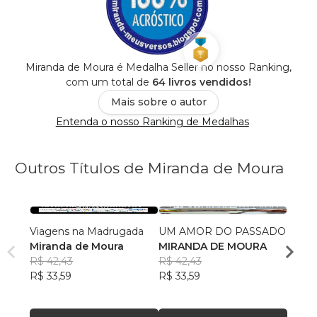
Miranda de Moura é Medalha Seller no nosso Ranking,
com um total de
64 livros vendidos!
Mais sobre o autor
Entenda o nosso Ranking de Medalhas
Outros Títulos de Miranda de Moura
Viagens na Madrugada
UM AMOR DO PASSADO
EU, E
Miranda de Moura
MIRANDA DE MOURA
MIRA
R$ 42,43
R$ 42,43
R$ 34
R$ 33,59
R$ 33,59
R$ 27