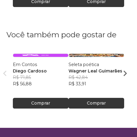
Comprar
Comprar
Você também pode gostar de
Em Contos
Seleta poética
O que
Diego Cardoso
Wagner Leal Guimarães
enten
R$ 71,85
R$ 42,84
ainda 
Carla
R$ 56,88
R$ 33,91
R$ 57
R$ 45
Comprar
Comprar