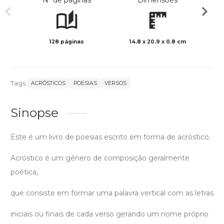
Nº de páginas
Dimensões
128 páginas
14.8 x 20.9 x 0.8 cm
Preto 
Tags:
ACRÓSTICOS
POESIAS
VERSOS
Sinopse
Este é um livro de poesias escrito em forma de acróstico.
Acróstico é um gênero de composição geralmente
poética,
que consiste em formar uma palavra vertical com as letras
iniciais ou finais de cada verso gerando um nome próprio