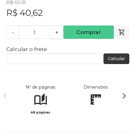
R$ 51,31
R$ 40,62
-
+
Comprar
Calcular o frete
Calcular
Nº de páginas
Dimensões
48 páginas
Preto 