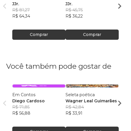
JJr.
JJr.
JJr.
R$ 81,27
R$ 45,75
R$ 47
R$ 64,34
R$ 36,22
R$ 37
Comprar
Comprar
Você também pode gostar de
Em Contos
Seleta poética
O que
Diego Cardoso
Wagner Leal Guimarães
enten
R$ 71,85
R$ 42,84
ainda 
Carla
R$ 56,88
R$ 33,91
R$ 57
R$ 45