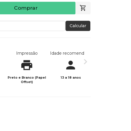
Comprar
Calcular
Impressão
Idade recomendada
Data de publicaç
Preto e Branco (Papel
13 a 18 anos
20/10/2021
Offset)