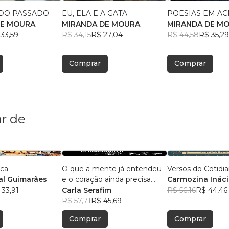
DO PASSADO
EU, ELA E A GATA
POESIAS EM AC
DE MOURA
MIRANDA DE MOURA
MIRANDA DE M
33,59
R$ 34,15
R$ 27,04
R$ 44,58
R$ 35,29
Comprar
Comprar
r de
ica
O que a mente já entendeu
Versos do Cotidi
l Guimarães
e o coração ainda precisa
Carmozina Ináci
 33,91
aceitar
Carla Serafim
Rodrigues
R$ 56,16
R$ 44,46
R$ 57,71
R$ 45,69
Comprar
Comprar