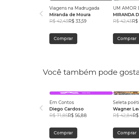
Viagens na Madrugada
UM AMOR 
Miranda de Moura
MIRANDA 
R$ 42,43
R$ 33,59
R$ 42,43
R$ 
Comprar
Comprar
Você também pode gosta
Em Contos
Seleta poét
Diego Cardoso
Wagner Lea
R$ 71,85
R$ 56,88
R$ 42,84
R$
Comprar
Comprar