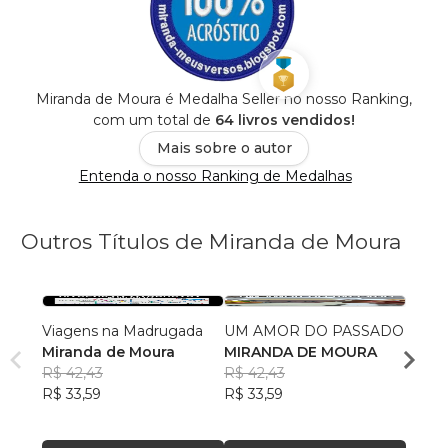
Miranda de Moura é Medalha Seller no nosso Ranking,
com um total de
64 livros vendidos!
Mais sobre o autor
Entenda o nosso Ranking de Medalhas
Outros Títulos de Miranda de Moura
Viagens na Madrugada
UM AMOR DO PASSADO
EU, E
Miranda de Moura
MIRANDA DE MOURA
MIRA
R$ 42,43
R$ 42,43
R$ 34
R$ 33,59
R$ 33,59
R$ 27