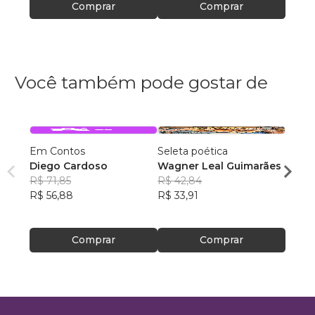
Comprar
Comprar
Você também pode gostar de
Em Contos
Seleta poética
O que
Diego Cardoso
Wagner Leal Guimarães
enten
R$ 71,85
R$ 42,84
ainda 
Carla
R$ 56,88
R$ 33,91
R$ 57
R$ 45
Comprar
Comprar