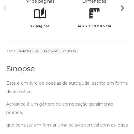
Nº de páginas
Dimensões
72 páginas
14.7 x 20.9 x 0.5 cm
Preto 
Tags:
ACRÓSTICOS
POESIAS
VERSOS
Sinopse
Este é um livro de poesias de autoajuda, escrito em forma
de acróstico.
Acróstico é um gênero de composição geralmente
poética,
que consiste em formar uma palavra vertical com as letras