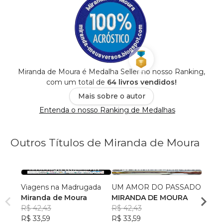
Miranda de Moura é Medalha Seller no nosso Ranking,
com um total de
64 livros vendidos!
Mais sobre o autor
Entenda o nosso Ranking de Medalhas
Outros Títulos de Miranda de Moura
Viagens na Madrugada
UM AMOR DO PASSADO
EU, E
Miranda de Moura
MIRANDA DE MOURA
MIRA
R$ 42,43
R$ 42,43
R$ 34
R$ 33,59
R$ 33,59
R$ 27