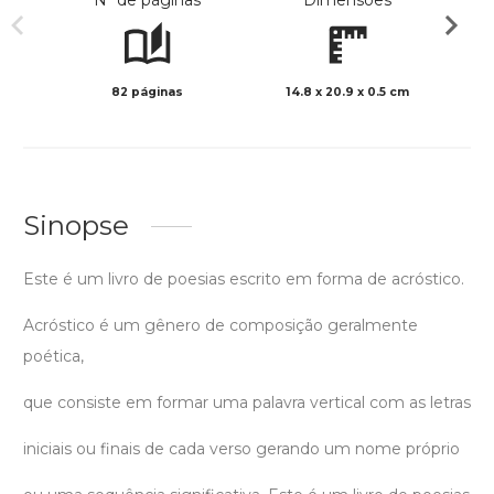
Nº de páginas
Dimensões
82 páginas
14.8 x 20.9 x 0.5 cm
Preto 
Sinopse
Este é um livro de poesias escrito em forma de acróstico.
Acróstico é um gênero de composição geralmente
poética,
que consiste em formar uma palavra vertical com as letras
iniciais ou finais de cada verso gerando um nome próprio