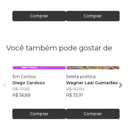
Comprar
Comprar
Você também pode gostar de
Em Contos
Seleta poética
O que
Diego Cardoso
Wagner Leal Guimarães
enten
R$ 71,85
R$ 42,84
ainda 
Carla
R$ 56,88
R$ 33,91
R$ 57
R$ 45
Comprar
Comprar