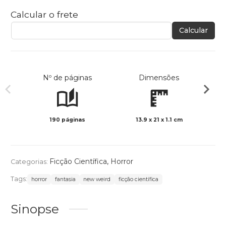
Calcular o frete
Calcular
Nº de páginas
Dimensões
190 páginas
13.9 x 21 x 1.1 cm
Preto 
Ficção Científica
,
Horror
Categorias:
Tags:
horror
fantasia
new weird
ficção científica
Sinopse