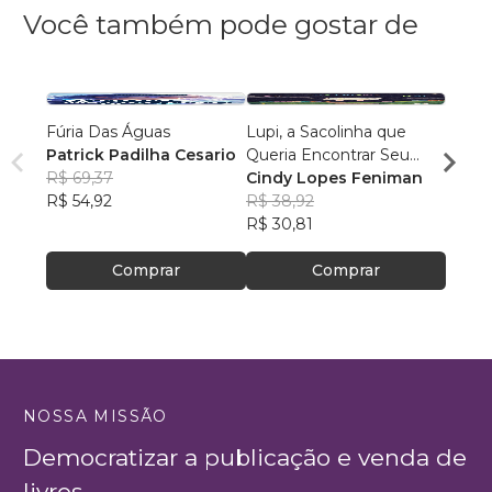
Você também pode gostar de
Fúria Das Águas
Lupi, a Sacolinha que
1 .Er
Patrick Padilha Cesario
Queria Encontrar Seu
do Fu
R$ 69,37
Lugar
Cindy Lopes Feniman
KALL
R$ 54,92
R$ 38,92
R$ 56
R$ 30,81
R$ 44
Comprar
Comprar
NOSSA MISSÃO
Democratizar a publicação e venda de
livros.