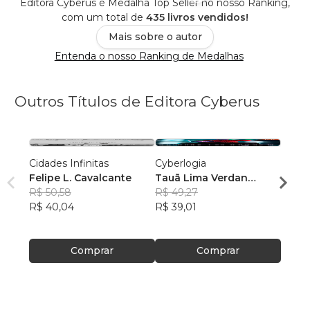
Editora Cyberus é Medalha Top Seller no nosso Ranking,
com um total de
435 livros vendidos!
Mais sobre o autor
Entenda o nosso Ranking de Medalhas
Outros Títulos de Editora Cyberus
Cidades Infinitas
Cyberlogia
Panóp
Felipe L. Cavalcante
Tauã Lima Verdan
Joicy 
R$ 50,58
Rangel
R$ 49,27
R$ 62
R$ 40,04
R$ 39,01
R$ 49
Comprar
Comprar