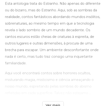
Esta antologia trata do Estranho. Não apenas do diferente
ou do bizarro, mas do Estranho. Aqui, sob as sombras da
realidade, contos fantásticos abordando mundos insólitos,
sobrenaturais, ao mesmo tempo em que a tecnologia
revela o lado sombrio de um mundo decadente. Os
cantos escuros estão cheias de criaturas à espreita, de
outros lugares e outras dimensões, à procura de uma
brecha para escapar. Um ambiente desconfortante onde
nada é certo, mas tudo traz consigo uma inquietante
familiaridade.
Aqui você encontrará contos sobre horrores ocultos,
misturando magia, misticismo e ciência ameaçando o
nosso mundo, espreitando pelas sombras do abismo
refletidas em cada superfície. Talvez não estejamo ...
Ver mais