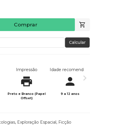
Comprar
Calcular
Impressão
Idade recomendada
Data de publicaç
Preto e Branco (Papel
9 a 12 anos
19/10/2021
Offset)
ologias
,
Exploração Espacial
,
Ficção