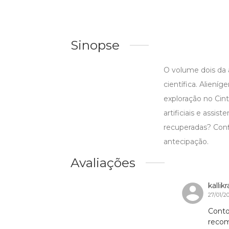
Sinopse
O volume dois da 
científica. Alien
exploração no Cin
artificiais e assi
recuperadas? Conf
antecipação.
Avaliações
kallik
27/01/2
Conto
reco