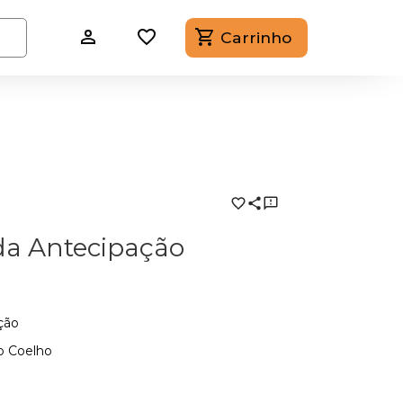
Carrinho
a Antecipação
ção
o Coelho