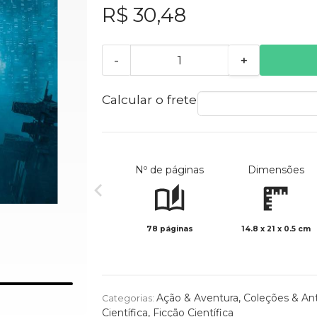
R$ 30,48
-
+
Calcular o frete
Nº de páginas
Dimensões
78 páginas
14.8 x 21 x 0.5 cm
Ação & Aventura
,
Coleções & Ant
Categorias:
Científica
,
Ficção Científica