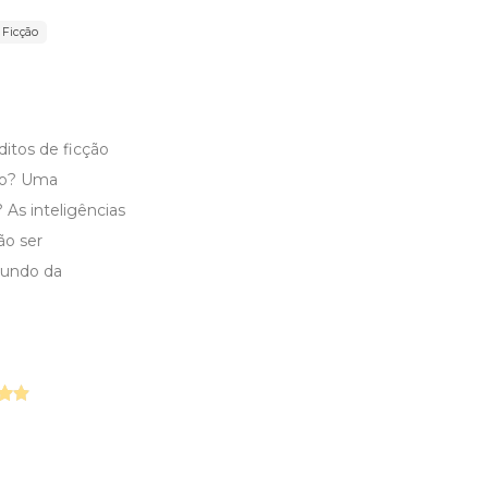
Ficção
itos de ficção
ndo? Uma
As inteligências
ão ser
mundo da