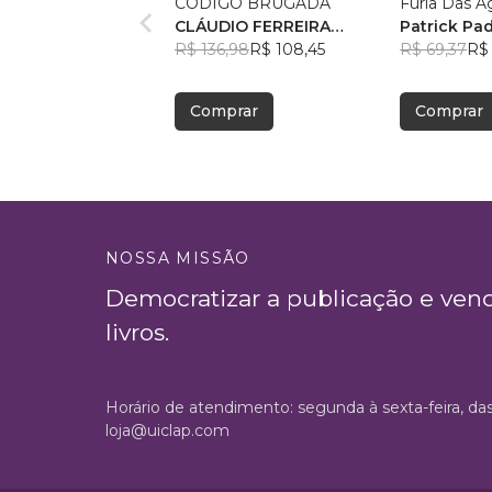
CÓDIGO BRUGADA
Fúria Das Á
CLÁUDIO FERREIRA
Patrick Pad
CAMPOS VIEIRA
R$ 136,98
R$ 108,45
R$ 69,37
R$ 
Comprar
Comprar
NOSSA MISSÃO
Democratizar a publicação e ven
livros.
Horário de atendimento: segunda à sexta-feira, da
loja@uiclap.com