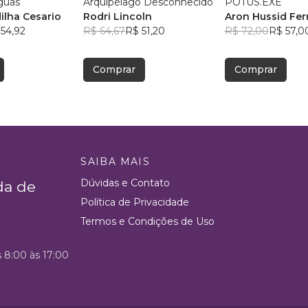
guas
Arquipélago Desconhecido
POTUS.EXE
ilha Cesario
Rodri Lincoln
Aron Hussid Ferr
54,92
R$ 64,67
R$ 51,20
R$ 72,00
R$ 57,0
Comprar
Comprar
SAIBA MAIS
Dúvidas e Contato
da de
Política de Privacidade
Termos e Condições de Uso
s 8:00 às 17:00