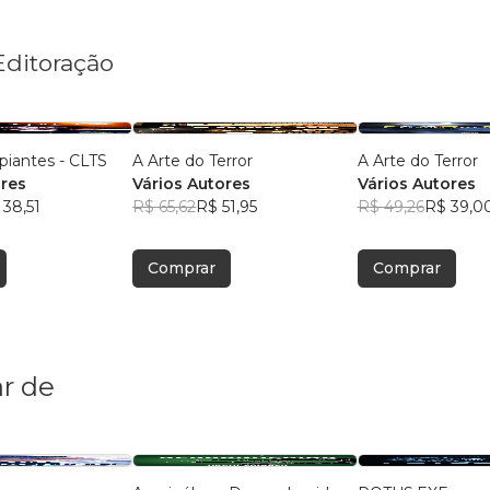
Editoração
piantes - CLTS
A Arte do Terror
A Arte do Terror
ores
Vários Autores
Vários Autores
 38,51
R$ 65,62
R$ 51,95
R$ 49,26
R$ 39,0
Comprar
Comprar
r de