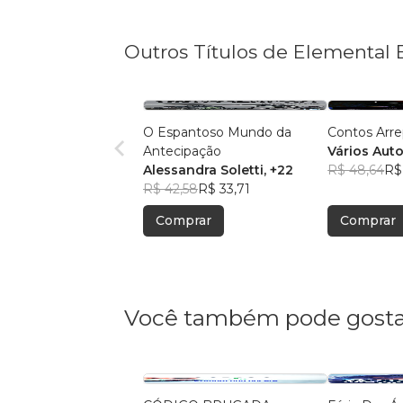
Outros Títulos de Elemental 
O Espantoso Mundo da
Contos Arre
Antecipação
Vários Aut
Alessandra Soletti
, +22
R$ 48,64
R$
R$ 42,58
R$ 33,71
Comprar
Comprar
Você também pode gosta