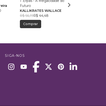
1 .Erpas - A Megacidade do
Antologia Um Sonho é
eira
Futuro
Possível II
0
KALLIKRATES WALLACE
Fáthima Coelho
, +2
R$ 56,19
R$ 44,48
R$ 51,33
R$ 40,63
Comprar
Comprar
SIGA-NOS