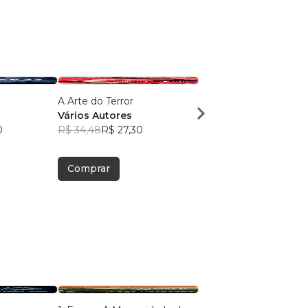
A Arte do Terror
Arquitetura Escavada 
Vários Autores
Rocha e no Solo
0
R$ 34,48
R$ 27,30
Alberto Arecchi
R$ 38,62
R$ 30,57
Comprar
Comprar