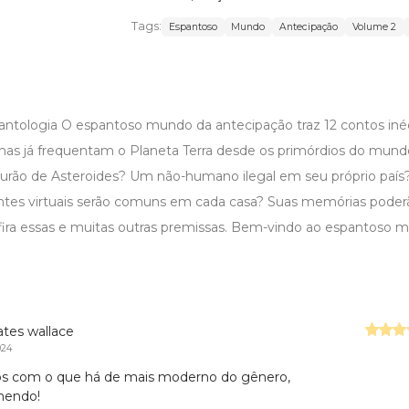
Tags:
Espantoso
Mundo
Antecipação
Volume 2
antologia O espantoso mundo da antecipação traz 12 contos inéd
ígenas já frequentam o Planeta Terra desde os primórdios do mu
turão de Asteroides? Um não-humano ilegal em seu próprio país? 
stentes virtuais serão comuns em cada casa? Suas memórias poder
ira essas e muitas outras premissas. Bem-vindo ao espantoso 
rates wallace
024
s com o que há de mais moderno do gênero,
mendo!